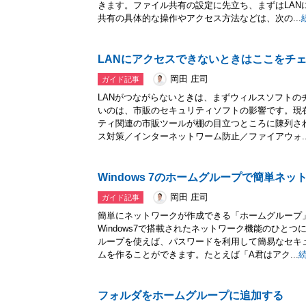
きます。ファイル共有の設定に先立ち、まずはLAN
共有の具体的な操作やアクセス方法などは、次の...
LANにアクセスできないときはここをチェック
岡田 庄司
ガイド記事
LANがつながらないときは、まずウィルスソフトの
いのは、市販のセキュリティソフトの影響です。現
ティ関連の市販ツールが棚の目立つところに陳列さ
ス対策／インターネットワーム防止／ファイアウォ..
Windows 7のホームグループで簡単ネッ
岡田 庄司
ガイド記事
簡単にネットワークが作成できる「ホームグループ
Windows7で搭載されたネットワーク機能のひと
ループを使えば、パスワードを利用して簡易なセキ
ムを作ることができます。たとえば「A君はアク...
フォルダをホームグループに追加する