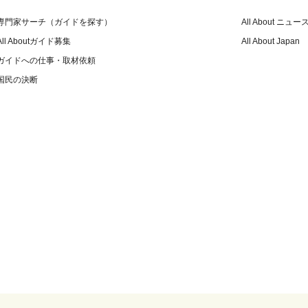
専門家サーチ（ガイドを探す）
All About ニュー
All Aboutガイド募集
All About Japan
ガイドへの仕事・取材依頼
国民の決断