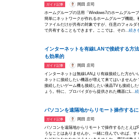
岡田 庄司
ガイド記事
ホームグループの活用「Windows7のホームグル
簡単にネットワークが作れるホームグループ機能。
ファイルだけが共有の対象ですが、任意のフォルダ
で共有することもできます。ここでは、その...
続き
インターネットを有線LANで接続する方
も効果的
岡田 庄司
ガイド記事
インターネットは無線LANより有線接続した方がい
ネットに接続したい機器が増えて来てはいませんか
接続したいゲーム機も接続したい液晶TVも接続し
ょう。特に、プロバイダから提供された機器にL...
続
パソコンを遠隔地からリモート操作するに
岡田 庄司
ガイド記事
パソコンを遠隔地からリモートで操作するたとえば
うなことはありませんか。一緒に住んでいれば、す