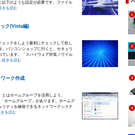
に以下のような設定が必要です。ファイル
続きを読む
1
(Vista編)
チェックをしよう最初にチェックして欲し
2
在、パソコンショップに行くと、セキュリ
れています。「スパイウェア対策／ウイル
.
続きを読む
トワーク作成
3
」とはホームグループを活用しよう。
つに「ホームグループ」があります。ホームグ
ュリティを確保できるネットワークシステ
4
続きを読む