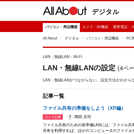
デジタル
パソコン・周辺機器
カメラ・AV機器
携帯電話・
All About
デジタル
パソコン・周辺機器
PC
LAN・無線LAN・Wi-Fi
LAN・無線LANの設定
(
4
ペー
LAN・無線LANがつながらない、設定方法がわか
記事一覧
ファイル共有の準備をしよう（XP編）
岡田 庄司
ガイド記事
ファイル共有のための前準備LANには、ファイル共
共有を利用すれば、ほかのコンピュータのファイル