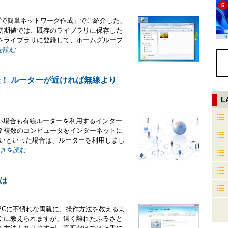
5
ープで簡単ネットワーク作成」でご紹介した、
初期値では、既存のライブラリに保存した
をライブラリに登録して、ホームグループ
を読む
法！ ルーターが近ければ無線より
L
い場合も有線ルーターを利用するインター
？複数のコンピュータをインターネットに
たいといった場合は、ルーターを利用しまし
きを読む
は
PCに不慣れな両親に、操作方法を教えるよ
ぐに教えられますが、遠く離れたふるさと