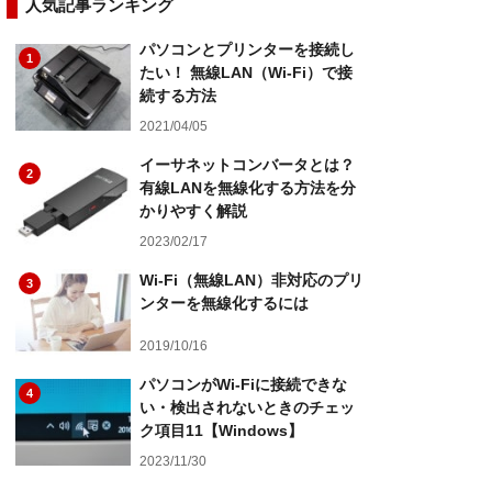
人気記事ランキング
パソコンとプリンターを接続し
1
たい！ 無線LAN（Wi-Fi）で接
続する方法
2021/04/05
イーサネットコンバータとは？
2
有線LANを無線化する方法を分
かりやすく解説
2023/02/17
Wi-Fi（無線LAN）非対応のプリ
3
ンターを無線化するには
2019/10/16
パソコンがWi-Fiに接続できな
4
い・検出されないときのチェッ
ク項目11【Windows】
2023/11/30