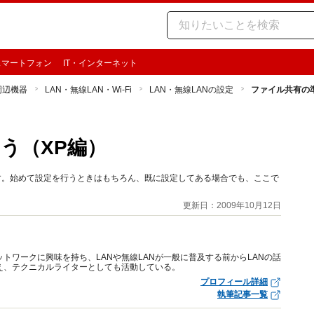
スマートフォン
IT・インターネット
周辺機器
LAN・無線LAN・Wi-Fi
LAN・無線LANの設定
ファイル共有の
う（XP編）
要です。始めて設定を行うときはもちろん、既に設定してある場合でも、ここで
更新日：2009年10月12日
トワークに興味を持ち、LANや無線LANが一般に普及する前からLANの話
え、テクニカルライターとしても活動している。
プロフィール詳細
執筆記事一覧