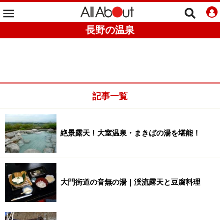
長野の温泉
記事一覧
絶景露天！大室温泉・まきばの湯を堪能！
大門街道の音無の湯｜渓流露天と豆腐料理