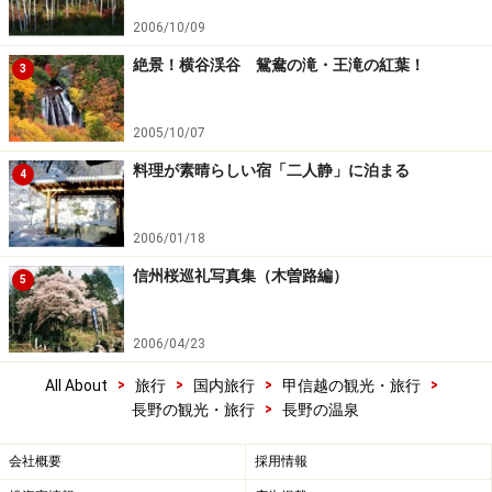
2006/10/09
絶景！横谷渓谷 鴛鴦の滝・王滝の紅葉！
3
2005/10/07
料理が素晴らしい宿「二人静」に泊まる
4
2006/01/18
信州桜巡礼写真集（木曽路編）
5
2006/04/23
>
>
>
>
All About
旅行
国内旅行
甲信越の観光・旅行
>
長野の観光・旅行
長野の温泉
会社概要
採用情報