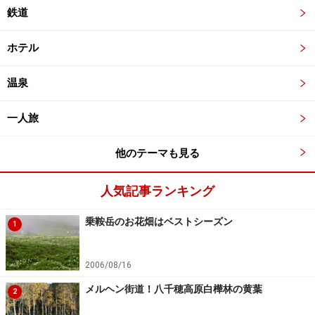
鉄道
ホテル
温泉
一人旅
他のテーマも見る
人気記事ランキング
乗鞍岳のお花畑はベストシーズン
1
2006/08/16
メルヘン街道！八千穂高原白樺林の黄葉
2