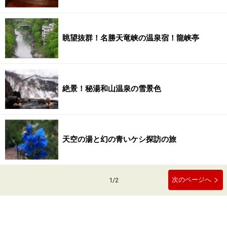
眺望抜群！名勝天竜峡の温泉宿！龍峡亭
絶景！秘湯和山温泉の雪景色
天空の湯と幻の青いケシ探訪の旅
次のページへ
1
/
2