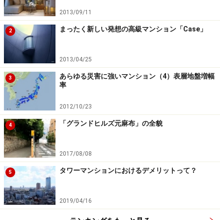
2013/09/11
まったく新しい発想の高級マンション「Case」
2
2013/04/25
あらゆる災害に強いマンション（4）表層地盤増幅
3
率
2012/10/23
「グランドヒルズ元麻布」の全貌
4
2017/08/08
タワーマンションにおけるデメリットって？
5
2019/04/16