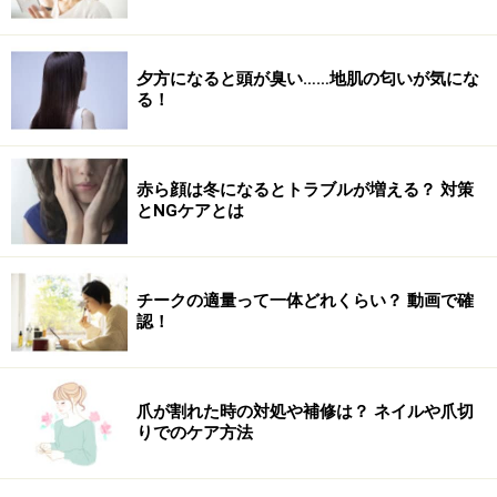
夕方になると頭が臭い……地肌の匂いが気にな
る！
赤ら顔は冬になるとトラブルが増える？ 対策
とNGケアとは
チークの適量って一体どれくらい？ 動画で確
認！
爪が割れた時の対処や補修は？ ネイルや爪切
りでのケア方法