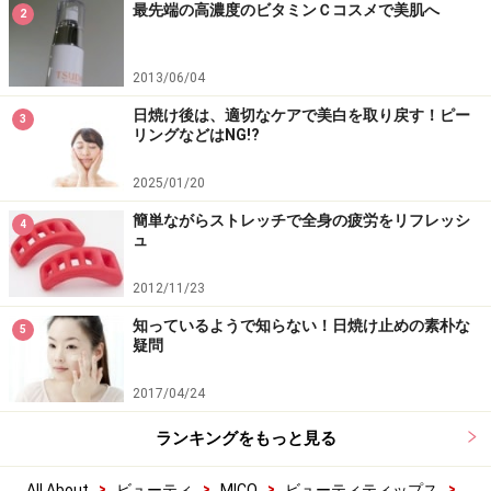
最先端の高濃度のビタミンＣコスメで美肌へ
2
2013/06/04
日焼け後は、適切なケアで美白を取り戻す！ピー
3
リングなどはNG!?
2025/01/20
簡単ながらストレッチで全身の疲労をリフレッシ
4
ュ
2012/11/23
知っているようで知らない！日焼け止めの素朴な
5
疑問
2017/04/24
ランキングをもっと見る
>
>
>
>
All About
ビューティ
MICO
ビューティティップス