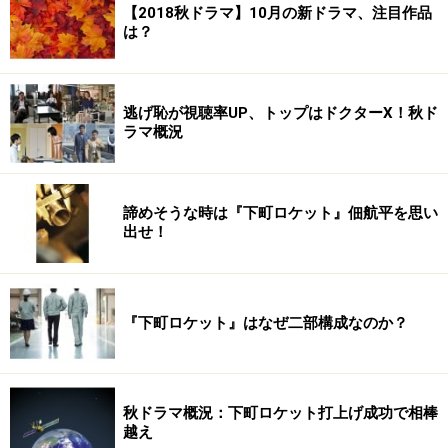
【2018秋ドラマ】10月の新ドラマ、注目作品
は？
逃げ恥が視聴率UP、トップはドクターX！秋ド
ラマ概況
諦めそうな時は『下町ロケット』佃航平を思い
出せ！
『下町ロケット』はなぜ二部構成なのか？
秋ドラマ概況：下町ロケット打上げ成功で相棒
越え