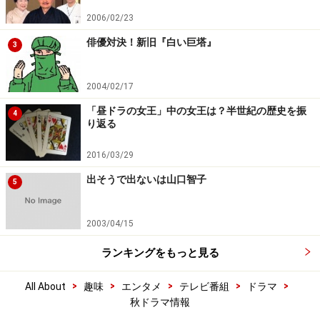
2006/02/23
俳優対決！新旧『白い巨塔』
3
2004/02/17
「昼ドラの女王」中の女王は？半世紀の歴史を振
4
り返る
2016/03/29
出そうで出ないは山口智子
5
2003/04/15
ランキングをもっと見る
>
>
>
>
>
All About
趣味
エンタメ
テレビ番組
ドラマ
秋ドラマ情報