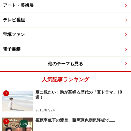
アート・美術展
テレビ番組
宝塚ファン
電子書籍
他のテーマも見る
人気記事ランキング
夏に観たい！胸が高鳴る歴代の「夏ドラマ」10
1
選！
2018/07/24
視聴率低下の渡鬼、藤岡琢也病気降板で……
2