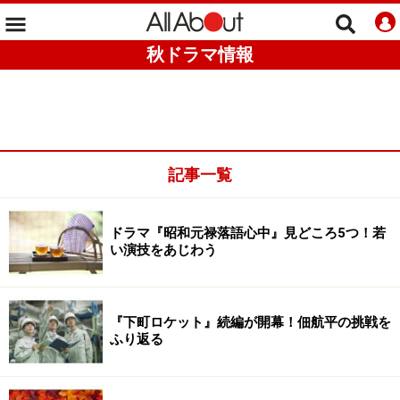
秋ドラマ情報
記事一覧
ドラマ『昭和元禄落語心中』見どころ5つ！若
い演技をあじわう
『下町ロケット』続編が開幕！佃航平の挑戦を
ふり返る