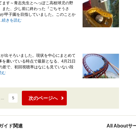
てます～青志先生とへっぽこ高校球児の野
。また、少し前に終わった『ごちそうさ
)が甲子園を目指していました。このことか
.
続きを読む
マが出そろいました。現状を中心にまとめて
を書いている時点で最新となる、4月21日
との差で、初回視聴率はなにも見ていない段
読む
次のページへ
…
5
ガイド関連
All Abou