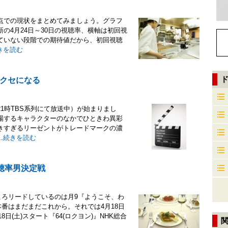
点での現状をまとめてみましょう。グラフ
の4月24日～30日の視聴率、横軸は初回視
ていない段階での期待値だから、初回視聴
きを読む
クセになる
1時TBS系列にて放送中）が始まりまし
場するキャラクターのなかでひときわ異彩
きすぎるリーゼントがトレードマークの濃
.
続きを読む
聴率男決定戦
ころリードしているのは月9『ようこそ、わ
番はまだまだこれから。それでは4月18日
日(土)スタート『64(ロクヨン)』NHK総合