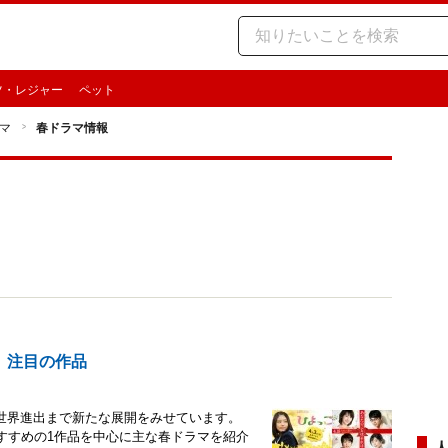
ツ・レジャー
ペット
マ
春ドラマ情報
、注目の作品
世界進出まで新たな展開をみせています。
すすめの1作品を中心に主な春ドラマを紹介