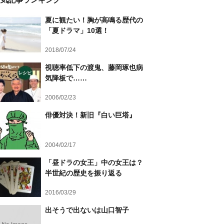
夏に観たい！胸が高鳴る歴代の
「夏ドラマ」10選！
2018/07/24
視聴率低下の渡鬼、藤岡琢也病
気降板で……
2006/02/23
俳優対決！新旧『白い巨塔』
2004/02/17
「昼ドラの女王」中の女王は？
半世紀の歴史を振り返る
2016/03/29
出そうで出ないは山口智子