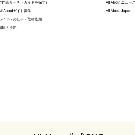
専門家サーチ（ガイドを探す）
All About ニュー
All Aboutガイド募集
All About Japan
ガイドへの仕事・取材依頼
国民の決断