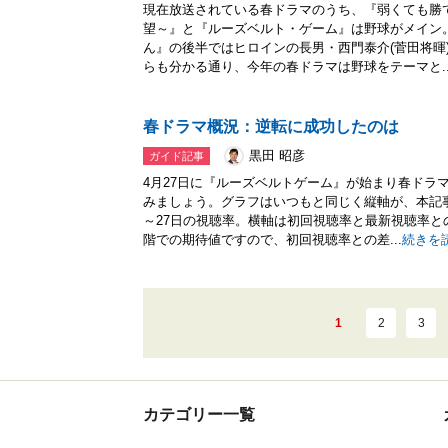
現在放送されている春ドラマのうち、『弱くても勝
望～』と『ルーズベルト・ゲーム』は野球がメイン
ん』の後半ではヒロインの長男・西門泰介(菅田将暉
らも分かる通り、今年の春ドラマは野球をテーマと..
春ドラマ概況：逆転に成功したのは
黒田 昭彦
ガイド記事
4月27日に『ルーズベルトゲーム』が始まり春ドラ
みましょう。グラフはいつもと同じく縦軸が、本記事
～27日の視聴率。横軸は初回視聴率と最新視聴率
階での期待値ですので、初回視聴率との差...
続きを
1
2
3
カテゴリー一覧