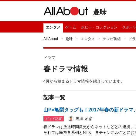
趣味
エンタメ
ゲーム
ホビー・コレクション
スポー
All About
趣味
エンタメ
テレビ番組
ドラ
ドラマ
春ドラマ情報
4月から始まるドラマ情報を紹介しています。
記事一覧
山P×亀梨タッグも！2017年春の新ドラマ
黒田 昭彦
ガイド記事
春ドラマは放送時間変更からネットなどとの連携、
それでは民放各系列とNHK、各チャンネルごとにお