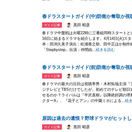
春ドラスタートガイド(中)防衛か奪取か視
黒田 昭彦
ガイド記事
春ドラマ中盤戦は火曜22時に三番組同時スタートと
16日に始まるドラマを紹介します。4月14日(火)スタ
本：田渕久美子演出：松浦善之助、田中正ほか制作
「Stepbystep」出演：仲間由...
続きを読む
春ドラスタートガイド(前)防衛か奪取か視
黒田 昭彦
ガイド記事
春ドラマの最大の注目は視聴率男・木村拓哉主演『
ジテレビとTBSだけでしたが、初めてのテレビ朝日
せるのか？ライバルは『半沢直樹』以降絶好調の堺雅
クターX』、『花子とアン』の中園ミホによる...
続
原因は過去の遺恨？野球ドラマがヒットし
黒田 昭彦
ガイド記事