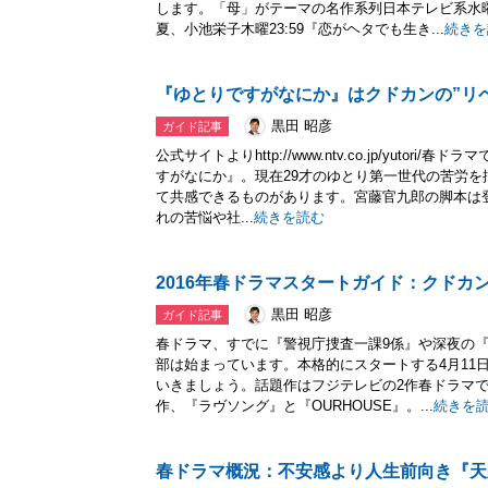
します。「母」がテーマの名作系列日本テレビ系水
夏、小池栄子木曜23:59『恋がヘタでも生き...
続きを
『ゆとりですがなにか』はクドカンの”リ
黒田 昭彦
ガイド記事
公式サイトよりhttp://www.ntv.co.jp/yuto
すがなにか』。現在29才のゆとり第一世代の苦労
て共感できるものがあります。宮藤官九郎の脚本は
れの苦悩や社...
続きを読む
2016年春ドラマスタートガイド：クドカ
黒田 昭彦
ガイド記事
春ドラマ、すでに『警視庁捜査一課9係』や深夜の
部は始まっています。本格的にスタートする4月11
いきましょう。話題作はフジテレビの2作春ドラマ
作、『ラヴソング』と『OURHOUSE』。...
続きを
春ドラマ概況：不安感より人生前向き『天