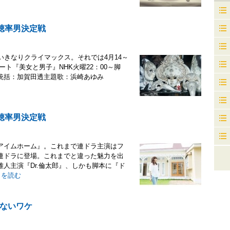
聴率男決定戦
いきなりクライマックス。それでは4月14～
ート『美女と男子』NHK火曜22：00～脚
統括：加賀田透主題歌：浜崎あゆみ
聴率男決定戦
アイムホーム』。これまで連ドラ主演はフ
連ドラに登場。これまでと違った魅力を出
人主演『Dr.倫太郎』、しかも脚本に『ド
きを読む
ないワケ