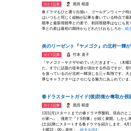
黒田 昭彦
ガイド記事
春ドラマもひと通り出揃い、ゴールデンウィーク時
はいつもと同じく縦軸が記事を書いている時点で最新
聴率と最新視聴率との差で、初回視聴率はなにも見
率との差は最初の期待からどれだけおもしろか...
続
炎のリーゼント『ヤメゴク』の北村一輝が
竹本 道子
ガイド記事
『ヤメゴク～ヤクザやめていただきます～』（木曜2
た。すでに話題の堤幸彦が演出する作品ですが、登
を放っているのが北村一輝演じる三ヶ島翔です。大
厚なキャラクターはクセになる魅力にあふれていま..
春ドラスタートガイド(後)防衛か奪取か視
黒田 昭彦
ガイド記事
13日(月)スタートまでの春ドラマ序盤戦、現在のと
が家へ』、僅差で『ドS刑事』が続く展開。しかし本
(土)以降にスタートする春ドラマを紹介します。4月18
土曜22：00～原作：...
続きを読む