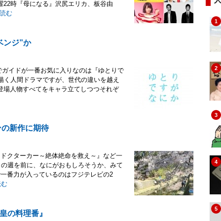
曜22時『母になる』沢尻エリカ、板谷由
読む
1
ベンジ”か
2
ri/春ドラマでガイドが一番お気に入りなのは『ゆとりで
を描く人間ドラマですが、世代の違いを越え
登場人物すべてをキャラ立てしつつそれぞ
3
ンの新作に期待
『ドクターカー～絶体絶命を救え～』など一
4
日の週を前に、なにがおもしろそうか、みて
で一番力が入っているのはフジテレビの2
読む
5
皇の料理番』