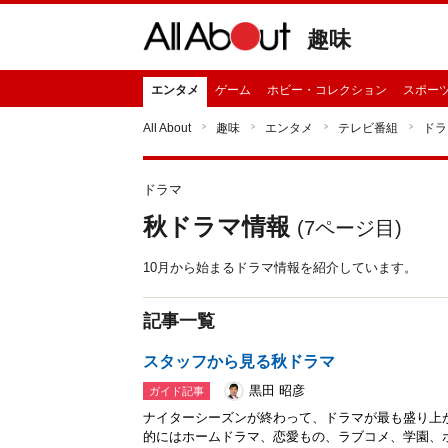
趣味
エンタメ
ゲーム
ホビー・コレクション
スポー
All About
趣味
エンタメ
テレビ番組
ドラ
ドラマ
秋ドラマ情報
(
7
ページ目)
10月から始まるドラマ情報を紹介しています。
記事一覧
スタッフから見る秋ドラマ
黒田 昭彦
ガイド記事
ナイターシーズンが終わって、ドラマが最も盛り上
的にはホームドラマ、恋愛もの、ラブコメ、学園、