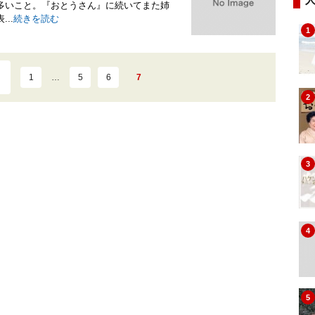
多いこと。『おとうさん』に続いてまた姉
..
続きを読む
1
1
…
5
6
7
2
3
4
5