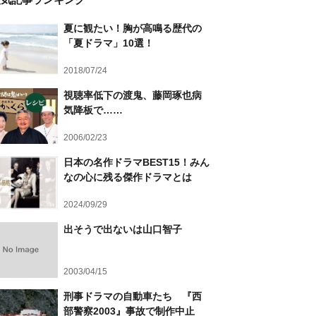
夏に観たい！胸が高鳴る歴代の
「夏ドラマ」10選！
2018/07/24
視聴率低下の渡鬼、藤岡琢也病
気降板で……
2006/02/23
日本の名作ドラマBEST15！みん
なの心に残る傑作ドラマとは
2024/09/29
出そうで出ないは山口智子
2003/04/15
刑事ドラマの自動車たち 『西
部警察2003』事故で制作中止