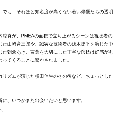
』でも、それほど知名度が高くない若い俳優たちの透明
内涼真が、PMEAの面接で立ち上がるシーンは視聴者の
じた山崎育三郎や、誠実な技術者の浅木捷平を演じた中
じた朝倉あき、言葉を大切にした丁寧な演技は好感がも
わってくることに驚かされました。
カリズムが演じた横田信生のその後など、ちょっとした
所に、いつかまた出会いたいと思います。
い。