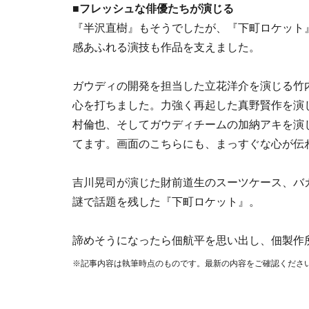
■フレッシュな俳優たちが演じる
『半沢直樹』もそうでしたが、『下町ロケット
感あふれる演技も作品を支えました。
ガウディの開発を担当した立花洋介を演じる竹
心を打ちました。力強く再起した真野賢作を演
村倫也、そしてガウディチームの加納アキを演
てます。画面のこちらにも、まっすぐな心が伝
吉川晃司が演じた財前道生のスーツケース、バ
謎で話題を残した『下町ロケット』。
諦めそうになったら佃航平を思い出し、佃製作
※記事内容は執筆時点のものです。最新の内容をご確認くださ