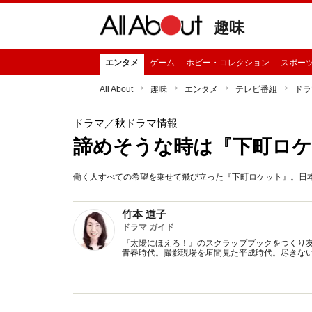
趣味
エンタメ
ゲーム
ホビー・コレクション
スポー
All About
趣味
エンタメ
テレビ番組
ドラ
ドラマ
／秋ドラマ情報
諦めそうな時は『下町ロケ
働く人すべての希望を乗せて飛び立った『下町ロケット』。日
竹本 道子
ドラマ ガイド
『太陽にほえろ！』のスクラップブックをつくり
青春時代。撮影現場を垣間見た平成時代。尽きな