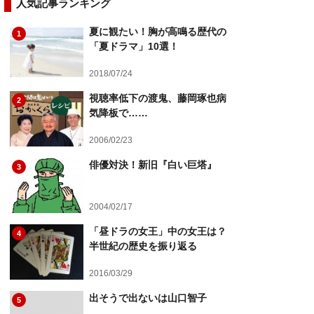
人気記事ランキング
夏に観たい！胸が高鳴る歴代の
1
「夏ドラマ」10選！
2018/07/24
視聴率低下の渡鬼、藤岡琢也病
2
気降板で……
2006/02/23
俳優対決！新旧『白い巨塔』
3
2004/02/17
「昼ドラの女王」中の女王は？
4
半世紀の歴史を振り返る
2016/03/29
出そうで出ないは山口智子
5