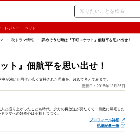
ツ・レジャー
ペット
マ
秋ドラマ情報
諦めそうな時は『下町ロケット』佃航平を思い出せ！
ット』佃航平を思い出せ！
本中が沸いた同作が広く支持された理由を、改めて考えてみます。
更新日：2015年12月25日
友人と盛り上がったこども時代。夕方の再放送が見たくて一目散に帰宅した
いドラマへの好奇心は令和もつづく。
プロフィール詳細
執筆記事一覧