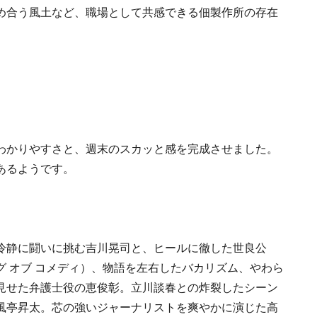
め合う風土など、職場として共感できる佃製作所の存在
わかりやすさと、週末のスカッと感を完成させました。
あるようです。
冷静に闘いに挑む吉川晃司と、ヒールに徹した世良公
 オブ コメディ）、物語を左右したバカリズム、やわら
見せた弁護士役の恵俊彰。立川談春との炸裂したシーン
風亭昇太。芯の強いジャーナリストを爽やかに演じた高