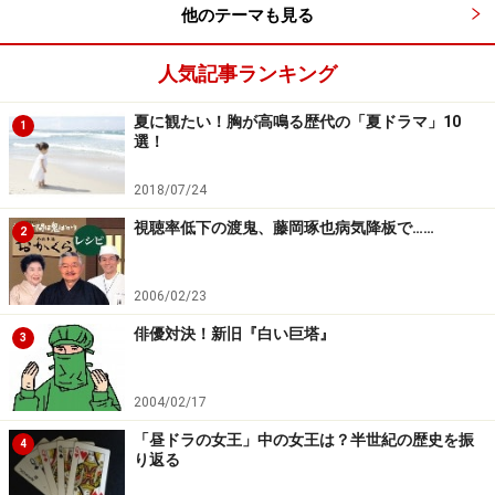
他のテーマも見る
人気記事ランキング
夏に観たい！胸が高鳴る歴代の「夏ドラマ」10
1
選！
2018/07/24
視聴率低下の渡鬼、藤岡琢也病気降板で……
2
2006/02/23
俳優対決！新旧『白い巨塔』
3
2004/02/17
「昼ドラの女王」中の女王は？半世紀の歴史を振
4
り返る