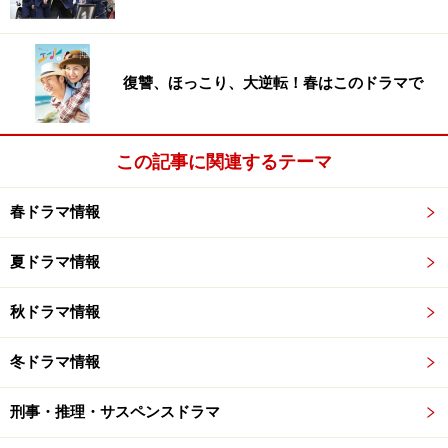
医師、検事、大学教授などダンディな役に対して、こち
らは職人などのべらんめえキャラ。東京の深川生まれだ
けにこちらの方が地に近かったのでしょうか。『渡る世
復讐、ほっこり、大逆転！春はこのドラマで
間は鬼ばかり』の二代目岡倉大吉もこちらの路線です。
この記事に関連するテーマ
藤田まことも中村主水で普通のコミカルなところと「仕
事」の時のシリアスなところの二面性が特徴。二人とも
春ドラマ情報
得意パターンが二つあります。
夏ドラマ情報
次は「
長い間、連ドラ主演で活躍
」
秋ドラマ情報
※記事内容は執筆時点のものです。最新の内容をご確認くださ
い。
冬ドラマ情報
次のページへ
1
/
2
刑事・推理・サスペンスドラマ