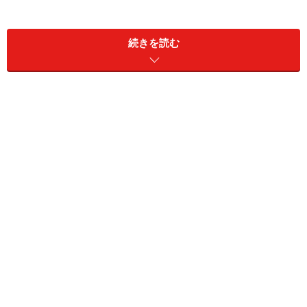
そして1973～1974年のホームドラマ『顔で笑って』で娘
役として山口百恵が登場。ここから『赤い迷路』に始ま
続きを読む
る「赤いシリーズ」(1974～1980年)に突入。全10作中5
作に主演(うち山口百恵との共演は三作)、それと山口百
恵引退スペシャルの『赤い死線』にゲスト出演。このこ
ろに「理想の父親アンケート」をすれば宇津井健がトッ
プだったでしょう。
「赤いシリーズ」はおりしもDVDマガジンが発売中で
す。
隔週刊 山口百恵「赤いシリーズ」DVDマガジン 2014
年 3/11号 [分冊百科]