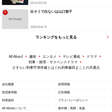
2016/03/29
出そうで出ないは山口智子
5
2003/04/15
ランキングをもっと見る
>
>
>
>
>
All About
趣味
エンタメ
テレビ番組
ドラマ
>
刑事・推理・サスペンスドラマ
さすらい刑事宇津井健とはぐれ刑事藤田まことの共通点
会社概要
採用情報
投資家情報
広告掲載
利用規約
プライバシーポリシー
All Aboutについて
著作権・商標・免責