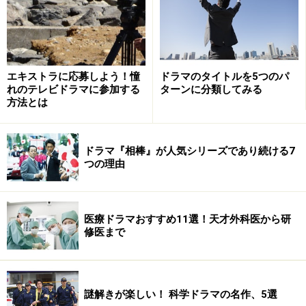
一方、藤田まことといえば「必殺シリーズ」の中村主
エキストラに応募しよう！憧
ドラマのタイトルを5つのパ
水。『必殺仕事人』でスタート当初は土曜22時台でした
れのテレビドラマに参加する
ターンに分類してみる
方法とは
が1975年の『必殺仕置屋稼業』で金曜22時台に変わり、
1987年まで続きました。こちらは「金曜夜10時の男」で
す。
ドラマ『相棒』が人気シリーズであり続ける7
つの理由
二つの顔
医療ドラマおすすめ11選！天才外科医から研
修医まで
「赤いシリーズ」と平行して宇津井健の主演作が多かっ
たのは日本テレビ系月曜21時枠。『たんぽぽ』シリーズ
など1973～1983年の間に7作主演しています。まじめで
謎解きが楽しい！ 科学ドラマの名作、5選
熱くていい人イメージは同じですが「赤いシリーズ」は