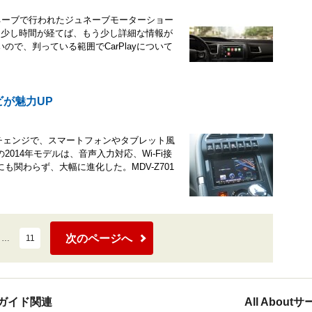
ジュネーブで行われたジュネーブモーターショー
y。少し時間が経てば、もう少し詳細な情報が
で、判っている範囲でCarPlayについて
ビが魅力UP
ルチェンジで、スマートフォンやタブレット風
014年モデルは、音声入力対応、Wi-Fi接
関わらず、大幅に進化した。MDV-Z701
次のページへ
…
11
ガイド関連
All Abou