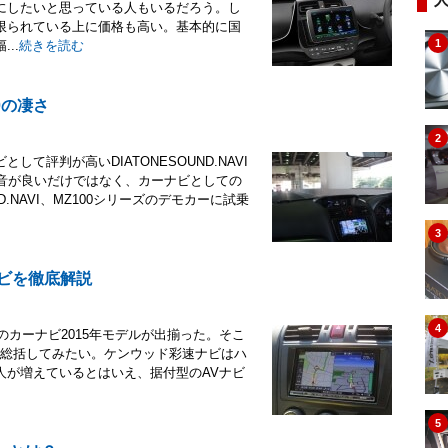
にしたいと思っている人もいるだろう。し
限られている上に価格も高い。基本的に国
1
..
続きを読む
0の凄さ
2
評判が高いDIATONESOUND.NAVI
、音が良いだけではなく、カーナビとしての
.NAVI、MZ100シリーズのデモカーに試乗
3
ナビを徹底解説
4
のカーナビ2015年モデルが出揃った。そこ
ビを総括してみたい。ケンウッド彩速ナビはハ
人が増えているとはいえ、据付型のAVナビ
5