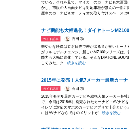
でいる。それを見て、マイカーのカーナビも大画面
かし、市販の大画面ナビは対応車種がほんの一部に
産車のカーナビ＆オーディオの取り付けスペースは幅.
ナビ機能も大幅進化！ダイヤトーンMZ10
石田 功
ガイド記事
鮮やかな映像は直射日光で差が出る音が良いカーナビとして
がフルモデルチェンジ。新しいMZ100シリーズは
能力も大幅に進化している。そんなDIATONESOUND
してみた。ク...
続きを読む
2015年に発売！人気7メーカー最新カー
石田 功
ガイド記事
2015年モデル最新カーナビを総括人気メーカー各社
で、今回は2015年に発売されたカーナビ・AVナ
イレゾに対応スマホのカーナビアプリで十分という
にはAVナビならではのメリットが...
続きを読む