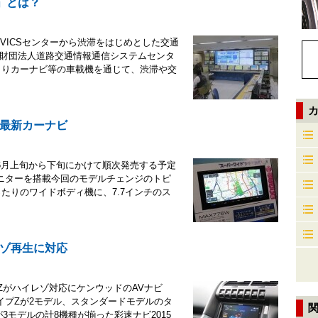
E」とは？
るVICSセンターから渋滞をはじめとした交通
般財団法人道路交通情報通信システムセンタ
によりカーナビ等の車載機を通じて、渋滞や交
最新カーナビ
。6月上旬から下旬にかけて順次発売する予定
モニターを搭載今回のモデルチェンジのトピ
たりのワイドボディ機に、7.7インチのス
ゾ再生に対応
Zがハイレゾ対応にケンウッドのAVナビ
イプZが2モデル、スタンダードモデルのタ
3モデルの計8機種が揃った彩速ナビ2015