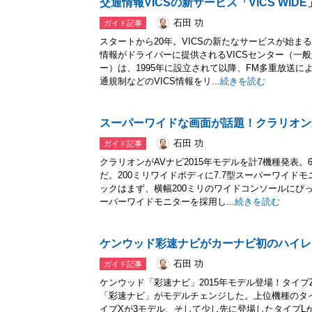
交通情報VICSの新サービス「VICS WID
石田 功
ガイド記事
スタートから20年。VICSの新たなサービスが始ま
情報がドライバーに提供されるVICSセンター（一
ー）は、1995年に設立されて以降、FM多重放送
通規制などのVICS情報をリ...
続きを読む
スーパーワイドな画面が話題！クラリオン
石田 功
ガイド記事
クラリオンがAVナビ2015年モデルを計7機種発表
だ。200ミリワイドボディに7.7型スーパーワイド
ックはまず、横幅200ミリのワイドコンソールにぴっ
ーパーワイドモニターを採用し...
続きを読む
ケンウッド彩速ナビがカーナビ初のハイレ
石田 功
ガイド記事
ケンウッド「彩速ナビ」2015年モデル登場！タイプ
「彩速ナビ」がモデルチェンジした。上位機種のタ
イプXが3モデル、そして少し先に登場したタイプLが