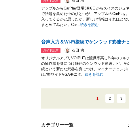
石田 功
ガイド記事
アップルからCarPlay登場3月6日からスイスの
で話題を集めた中のひとつが、アップルのCarPla
入ってくるかと思ったが、新しい情報はそれほどないの
まとめてみたい。Car...
続きを読む
音声入力＆Wi-Fi接続でケンウッド彩速ナ
石田 功
ガイド記事
オリジナルアプリVOIPUTは認識率高し昨年のフ
の操作感を身につけ好評のケンウッド彩速ナビ。その2
続という新たな武器を身につけ、マイナーチェンジにも
は7型ワイドVGAモニタ...
続きを読む
1
2
3
カテゴリー一覧