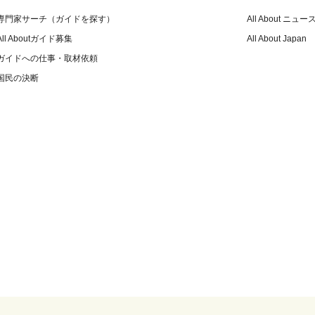
専門家サーチ（ガイドを探す）
All About ニュー
All Aboutガイド募集
All About Japan
ガイドへの仕事・取材依頼
国民の決断