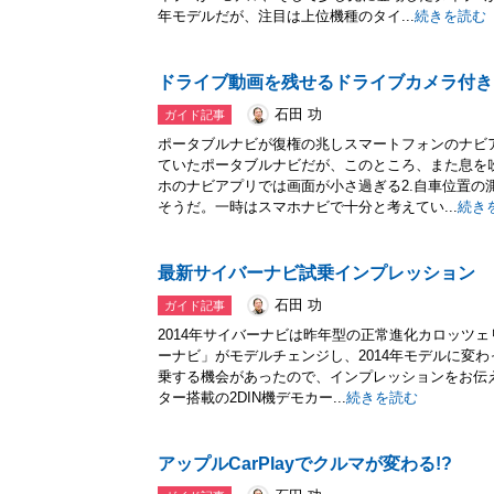
年モデルだが、注目は上位機種のタイ...
続きを読む
ドライブ動画を残せるドライブカメラ付き
石田 功
ガイド記事
ポータブルナビが復権の兆しスマートフォンのナビ
ていたポータブルナビだが、このところ、また息を吹
ホのナビアプリでは画面が小さ過ぎる2.自車位置の
そうだ。一時はスマホナビで十分と考えてい...
続き
最新サイバーナビ試乗インプレッション
石田 功
ガイド記事
2014年サイバーナビは昨年型の正常進化カロッツ
ーナビ」がモデルチェンジし、2014年モデルに変
乗する機会があったので、インプレッションをお伝えした
ター搭載の2DIN機デモカー...
続きを読む
アップルCarPlayでクルマが変わる!?