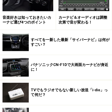
ームを通じて鉄板に伝わり、共振を起こしたり、逆に共
振がフレームに伝わって、正確な振動板の動きを妨げた
音楽好きは知っておきたいカ
カーナビ＆オーディオは調整
りというケースもあるわけだが、比重が重く固有の共振
ーナビ選び4つのポイント
次第で音が変わる！
を抑えた、メタルダイキャスト製のインナーバッフルに
よって、それを防ぐことができる。
すべてを一新した最新「サイバーナビ」は何が
すごい？
次ページ
はドア内の施工
※記事内容は執筆時点のものです。最新の内容をご確認くださ
い。
パナソニックCN-F1Dで大画面カーナビが身近
に！
次のページへ
1
/
6
TVでもラジオでもない新しい放送「i-dio」っ
て何だ？