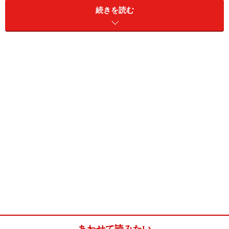
続きを読む
このインナーバッフルだが、持ってみるとずっしりと重
い。というのも、メタルダイキャスト製だからだ。通
常、市販のインナーバッフルは、合板またはMDFといっ
た木製。ところが、このインナーバッフルは、アルミニ
ウム、鉄、真鍮の３つの金属を組み合わせている。その
ため、剛性が高く、不要振動を抑えることができる。ま
た、３種の金属を組み合わせたことで、バッフル自体が
固有の音を発生するのも抑えている。
不要な共振を抑えクリアな音を再生
試しに、鉄のベースからアルミのプレートを分離して、
それぞれを鉄琴のバチで叩いてみると、ともにコーンと
響く。が、合体したものを叩いてみると、コツという感
あわせて読みたい