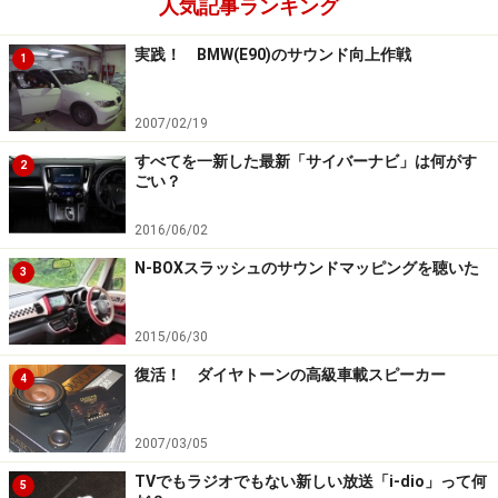
人気記事ランキング
実践！ BMW(E90)のサウンド向上作戦
1
2007/02/19
すべてを一新した最新「サイバーナビ」は何がす
2
ごい？
2016/06/02
N-BOXスラッシュのサウンドマッピングを聴いた
3
2015/06/30
復活！ ダイヤトーンの高級車載スピーカー
4
2007/03/05
TVでもラジオでもない新しい放送「i-dio」って何
5