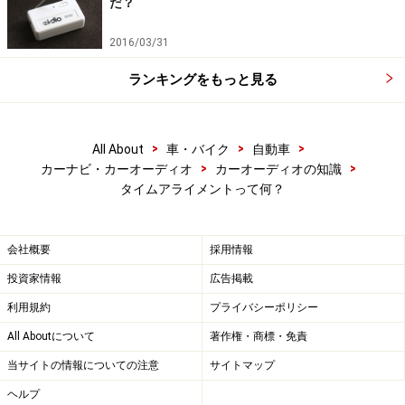
だ？
カロッツェリアDEH-P910。オートタイムアライメント
機能を搭載
2016/03/31
ランキングをもっと見る
このようなスピーカー位置ではトゥイーターの音が先に耳
>
>
>
All About
車・バイク
自動車
に届く
>
>
カーナビ・カーオーディオ
カーオーディオの知識
タイムアライメントって何？
デッキをDEH-P910に、スピーカーをドイツのメーカ
ー、レインボウのトレードインスピーカー・BM-
588C（5万8,800円）に入れ替えて、まずは音楽を聴いて
会社概要
採用情報
みたところ、純正システムよりはだいぶマシになったも
投資家情報
広告掲載
のの、高域の音が少し耳につく感じだった。これは、ド
利用規約
プライバシーポリシー
ア下部に装着されたウーファーよりも、ドアオープナー
All Aboutについて
著作権・商標・免責
近くにあるトゥイーターのほうがリスナーの耳に近いた
当サイトの情報についての注意
サイトマップ
め、トゥイーターの音がウーファーの音よりも早くリス
ナーの耳に届くことに起因すると思われる。
ヘルプ