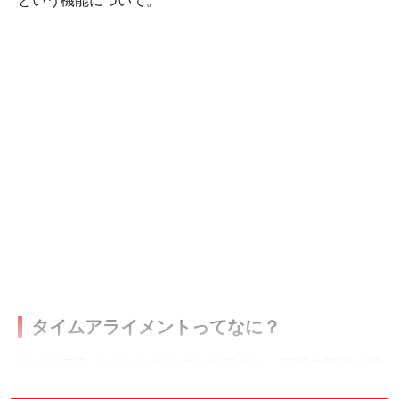
という機能について。
タイムアライメントってなに？
タイムアライメントをそのまま訳すと、時間の整列・調
節。カーオーディオでいうところのタイムアライメント