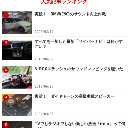
人気記事ランキング
ファーを独立調整できる。つまり数字が多いほど、大が
かりなシステムに対応し、きめ細かい調整ができるとい
実践！ BMW(E90)のサウンド向上作戦
1
うことだ。
2007/02/19
すべてを一新した最新「サイバーナビ」は何がす
元々は高級機だけの機能が一般化
2
ごい？
このタイムアライメント機能、元々はカロッツェリアの
2016/06/02
最上級カーオーディオ“ｘシリーズ”やアルパイン
N-BOXスラッシュのサウンドマッピングを聴いた
3
の“F#1Status”のようなハイエンドシステムだけに採用さ
れていた。しかし今では、10万円以下のCDレシーバーに
2015/06/30
も搭載しているし、カーナビにも採用されていたりす
る。また、そのようなモデルの中には、自動的にタイム
復活！ ダイヤトーンの高級車載スピーカー
4
アライメント調整できるものもある。
2007/03/05
TVでもラジオでもない新しい放送「i-dio」って何
5