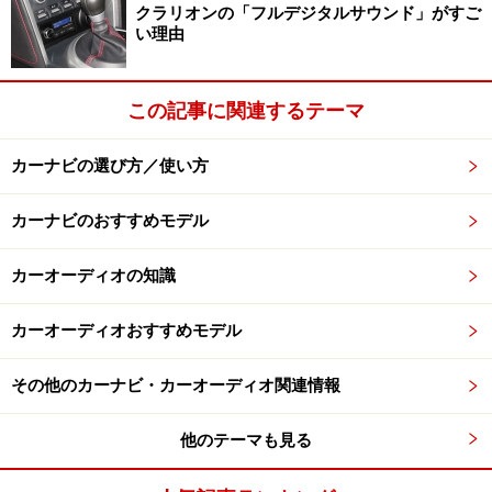
各スピーカーの音が同時に耳に届くよう調
クラリオンの「フルデジタルサウンド」がすご
整
い理由
原理としては、リスナーに近いスピーカーの音に遅延を
かける。そして、左右スピーカーが発した音がリスナー
この記事に関連するテーマ
の耳に同時に届くよう巧く調整できれば、左右どちらか
カーナビの選び方／使い方
のスピーカーが近い偏ったリスニングポジションでステ
レオ音源を聴いたとしても、ホームオーディオの最良の
カーナビのおすすめモデル
リスニングポジションで聞いているような理想的な音場
を再現できるというわけだ。
カーオーディオの知識
カタログに○chタイムアライメントなどと記載されてい
カーオーディオおすすめモデル
る場合もあるが、○の中の数字は独立して調整できるス
ピーカーの数を示す。たとえば2chタイムアライメント
その他のカーナビ・カーオーディオ関連情報
なら、左右の距離差を調整するだけだが、4chタイムア
他のテーマも見る
ライメントならフロントスピーカーがトゥイーターとウ
ーファーに分かれている場合でも、トゥイーターとウー