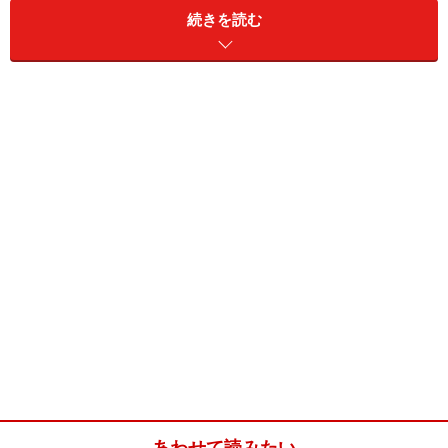
は“音が耳に到達する時間を整える”という意味で使われ
続きを読む
ている。なぜ、カーオーディオでそんな機能が重宝され
るのかといえば、ホームオーディオとの違いを考えてみ
ればわかりやすい。
あわせて読みたい