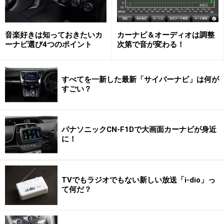
いる。そして、そのような理想的な音場とか音像の定位
が理想的に再現される視聴位置は、リスナーから見て、
左のスピーカーも右のスピーカーも同じ距離にある場所
音楽好きは知っておきたいカ
カーナビ＆オーディオは調整
＝右のスピーカーと左のスピーカーの音が同時にリスナ
ーナビ選び4つのポイント
次第で音が変わる！
ーの耳に届く場所である。
すべてを一新した最新「サイバーナビ」は何が
ところがクルマの中では、理想的な視聴位置に座ること
すごい？
ができない。というのも右ハンドル車の運転席に座れ
ば、当然、右ドアのスピーカーが近くなるからだ。その
場合、本来はリスナーの前（左右スピーカーの中央）で
パナソニックCN-F1Dで大画面カーナビが身近
に！
聞こえるはずのヴォーカルが右スピーカーから聞こえた
り、楽器の配置がわかりにくかったり、理想的なステレ
オ再生とはほど遠い状態になってしまう。そんな状態を
TVでもラジオでもない新しい放送「i-dio」っ
補正するデジタル技術がタイムアライメントなのだ。
て何だ？