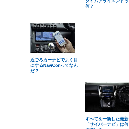
タイムアライメントっ
何？
近ごろカーナビでよく目
にするNaviConってなん
だ？
すべてを一新した最新
「サイバーナビ」は何