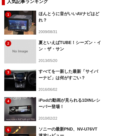
人気記事ランキング
ほんとうに音がいいAVナビはど
1
れ？
2009/08/31
夏といえばTUBE！シーズン・イ
2
ン・ザ・サン
2013/05/20
すべてを一新した最新「サイバ
3
ーナビ」は何がすごい？
2016/06/02
iPodの動画が見られる1DINレシ
4
ーバー登場！
2010/02/22
ソニーの最新PND、NV-U76VT
5
速攻レビュー