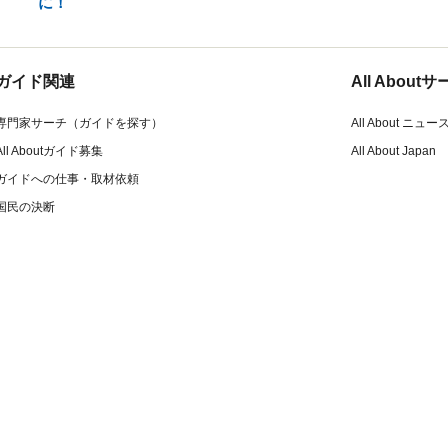
に！
ガイド関連
All Abou
専門家サーチ（ガイドを探す）
All About ニュー
All Aboutガイド募集
All About Japan
ガイドへの仕事・取材依頼
国民の決断