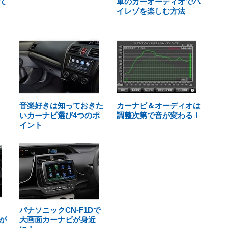
て
車のカーオーディオでハ
イレゾを楽しむ方法
音楽好きは知っておきた
カーナビ＆オーディオは
いカーナビ選び4つのポ
調整次第で音が変わる！
イント
パナソニックCN-F1Dで
が
大画面カーナビが身近