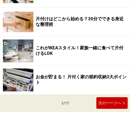
片付けはどこから始める？30分でできる身近
な整理術
これがIKEAスタイル！家族一緒に食べて片付
けるLDK
お金が貯まる！ 片付く家の節約収納3大ポイン
ト
次のページへ
1
/
17