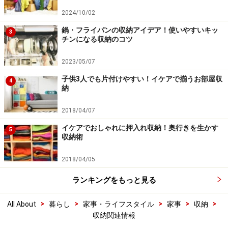
2024/10/02
鍋・フライパンの収納アイデア！使いやすいキッ
3
チンになる収納のコツ
2023/05/07
子供3人でも片付けやすい！イケアで揃うお部屋収
4
納
2018/04/07
イケアでおしゃれに押入れ収納！奥行きを生かす
5
収納術
2018/04/05
ランキングをもっと見る
>
>
>
>
>
All About
暮らし
家事・ライフスタイル
家事
収納
収納関連情報