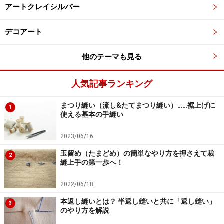
アートクレイシルバー
デコアート
他のテーマも見る
人気記事ランキング
まつり縫い（流し&たてまつり縫い）……裾上げに
1
使える基本の手縫い
2023/06/16
玉留め（たまどめ）の簡単なやり方を押さえて裁
2
縫上手の第一歩へ！
2022/06/18
本返し縫いとは？ 半返し縫いと共に「返し縫い」
3
のやり方を解説