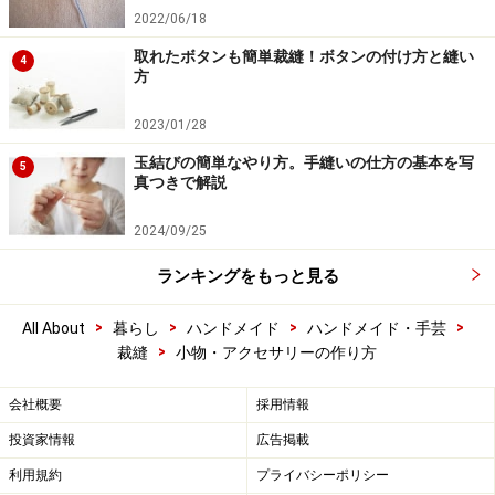
2022/06/18
取れたボタンも簡単裁縫！ボタンの付け方と縫い
4
方
2023/01/28
玉結びの簡単なやり方。手縫いの仕方の基本を写
5
真つきで解説
2024/09/25
ランキングをもっと見る
>
>
>
>
All About
暮らし
ハンドメイド
ハンドメイド・手芸
>
裁縫
小物・アクセサリーの作り方
会社概要
採用情報
投資家情報
広告掲載
利用規約
プライバシーポリシー