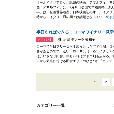
オールイタリアロケ、話題の映画「アマルフィ」世
画「アマルフィ」は、7月18日公開です織田裕二さ
―」は、全編世界遺産、日本映画初のオールイタリア
時から、イタリア通の間では話題となってい...
続き
半日あればできる！ローマワイナリー見学
岩田 デノーラ 砂和子
ガイド記事
ローマで半日フリーなら？広々としたブドウ畑。ロ
舎があるのです！近い！ローマは（一応）イタリア
ば、いきなり田舎。羊もいればブドウ畑も広がる。
マから気軽に行ける田舎エリアのひとつに「カステッ.
1
2
カテゴリー一覧