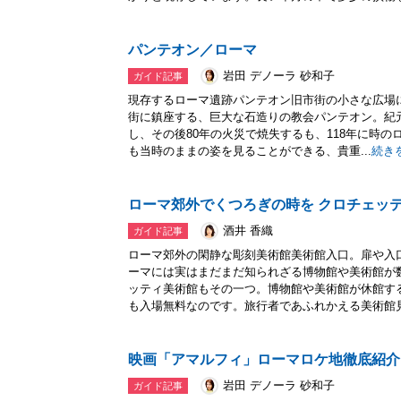
パンテオン／ローマ
岩田 デノーラ 砂和子
ガイド記事
現存するローマ遺跡パンテオン旧市街の小さな広場
街に鎮座する、巨大な石造りの教会パンテオン。紀
し、その後80年の火災で焼失するも、118年に時
も当時のままの姿を見ることができる、貴重...
続き
ローマ郊外でくつろぎの時を クロチェッ
酒井 香織
ガイド記事
ローマ郊外の閑静な彫刻美術館美術館入口。扉や入
ーマには実はまだまだ知られざる博物館や美術館が
ッティ美術館もその一つ。博物館や美術館が休館す
も入場無料なのです。旅行者であふれかえる美術館見.
映画「アマルフィ」ローマロケ地徹底紹介
岩田 デノーラ 砂和子
ガイド記事