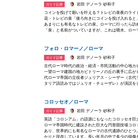
岩田 デノーラ 砂和子
ガイド記事
コインを投げて願いを叶える？トレビの泉夜のライ
花・トレビの泉「後ろ向きにコインを投げ入れると
あまりにも有名なトレビの泉。ローマに行ったら訪
「泉」と名前がついていますが、これは噴水。ローマに
フォロ・ロマーノ／ローマ
岩田 デノーラ 砂和子
ガイド記事
古代ローマ時代の政治・経済・市民活動の中心地カ
一望ローマ建国の地カピトリーノの丘の裏手に広が
代ローマ帝国の立役者ジュリアス・シーザー（古代
タリア語読みではジュリオ・チェーザレ）が演説をし.
コロッセオ／ローマ
岩田 デノーラ 砂和子
ガイド記事
英語「コロシアム」の語源にもなったコロッセオ巨
ローマ帝国時代に建設された巨大な円形競技場コロ
あり、世界的にも有名なローマの古代遺跡のひとつ
かりと現存しています。長い年月の中で多少の損傷を.