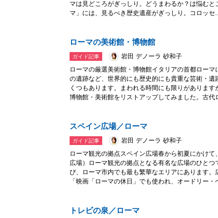
マは見どころがぎっしり。どうまわるか？は悩むと
マ」には、見るべき歴史遺産がぎっしり。コロッセ..
ローマの美術館・博物館
岩田 デノーラ 砂和子
ガイド記事
ローマの厳選美術館・博物館イタリアの首都ローマ
の遺跡など、世界的にも歴史的にも貴重な芸術・遺
くつもあります。まわれる時間にも限りがあります
博物館・美術館をリストアップしてみました。古代ロ.
スペイン広場／ローマ
岩田 デノーラ 砂和子
ガイド記事
ローマ観光の拠点スペイン広場春から初夏にかけて
広場）ローマ観光の拠点となる有名な広場のひとつ
び、ローマ市内でも最も繁華なエリアにあります。
「映画「ローマの休日」でも使われ、オードリー・ヘッ
トレビの泉／ローマ