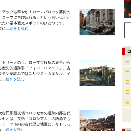
トアップも華やか！ローマバロック芸術の
、ローマに再び戻れる」という言い伝えが
れたい基本観光スポットのひとつです。
...
続きを読む
ピトリーノの丘、ローマ市役所の裏手から
る歴史的遺跡群「フォロ・ロマーノ」。古
ラテン語読みではユリウス・カエサル、イ
..
続きを読む
大な円形競技場コロッセオの遺跡内部古代
ッセオは、英語「コロシアム」の語源でも
。ローマ市内の古代歴史地区に、今もしっ
..
続きを読む