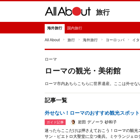
旅行
海外旅行
国内旅行
All About
旅行
海外旅行
ヨーロッパ
イタ
ローマ
ローマの観光・美術館
ローマ市内あちらこちらに世界遺産。ここは外せな
記事一覧
外せない！ローマのおすすめ観光スポット
岩田 デノーラ 砂和子
ガイド記事
迷ったらここだけは押さえておこう！ローマの観光
サン・ピエトロ大聖堂に立つ衛兵。ミケランジェロ