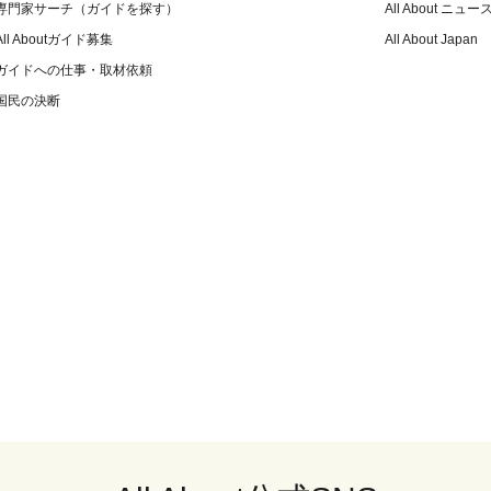
専門家サーチ（ガイドを探す）
All About ニュー
All Aboutガイド募集
All About Japan
ガイドへの仕事・取材依頼
国民の決断