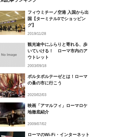
フィウミチーノ空港 入国から出
国【ターミナル3でショッピン
グ】
2019/11/28
観光途中にふらりと寄れる、歩
いていける！ ローマ市内のア
ウトレット
2003/09/18
ポルタポルテーゼとは！ローマ
の蚤の市に行こう
2020/02/03
映画「アマルフィ」ローマロケ
地徹底紹介
2009/07/02
ローマのWi-Fi・インターネット