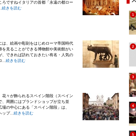
ころですねイタリアの首都「永遠の都ロー
.
続きを読む
1
には、絵画や彫刻をはじめローマ帝国時代
2
跡を見ることができる博物館や美術館がい
が、できれば訪れておきたい有名・人気の
..
続きを読む
3
、花々が飾られるスペイン階段（スペイン
で、周囲にはブランドショップが立ち並
4
広場の中心にある「スペイン階段」は、
プ...
続きを読む
5