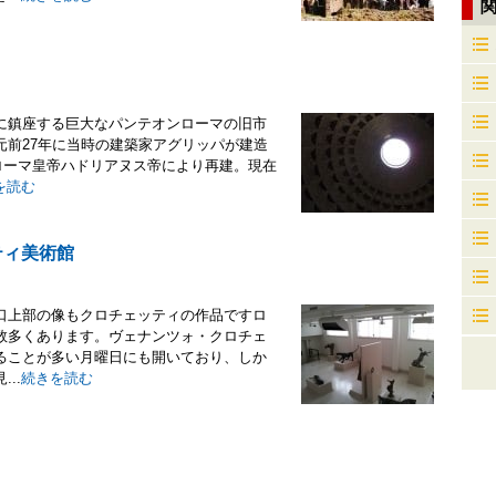
に鎮座する巨大なパンテオンローマの旧市
元前27年に当時の建築家アグリッパが建造
のローマ皇帝ハドリアヌス帝により再建。現在
を読む
ティ美術館
口上部の像もクロチェッティの作品ですロ
数多くあります。ヴェナンツォ・クロチェ
ることが多い月曜日にも開いており、しか
..
続きを読む