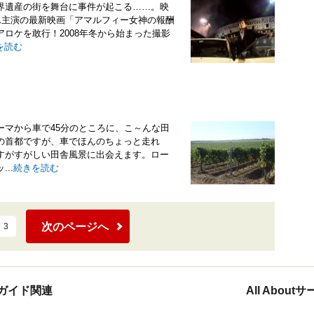
界遺産の街を舞台に事件が起こる……。映
ん主演の最新映画「アマルフィー女神の報酬
ロケを敢行！2008年冬から始まった撮影
を読む
ーマから車で45分のところに、こ～んな田
の首都ですが、車でほんのちょっと走れ
すがすがしい田舎風景に出会えます。ロー
..
続きを読む
次のページへ
3
ガイド関連
All Abou