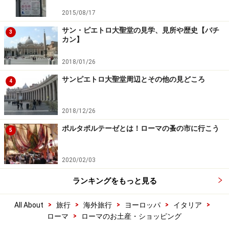
2015/08/17
サン・ピエトロ大聖堂の見学、見所や歴史【バチ
3
カン】
2018/01/26
サンピエトロ大聖堂周辺とその他の見どころ
4
2018/12/26
ポルタポルテーゼとは！ローマの蚤の市に行こう
5
2020/02/03
ランキングをもっと見る
>
>
>
>
>
All About
旅行
海外旅行
ヨーロッパ
イタリア
>
ローマ
ローマのお土産・ショッピング