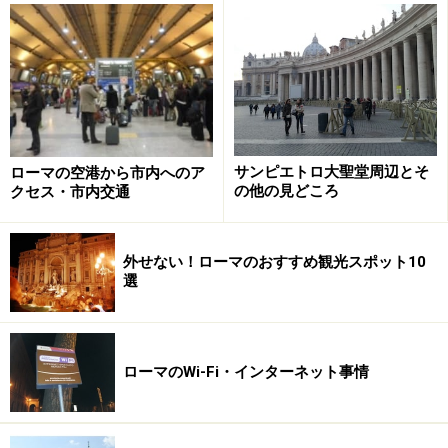
サンピエトロ大聖堂周辺とそ
ローマの空港から市内へのア
ローマらしさ”がわかりやすい！ 古代ロー
の他の見どころ
クセス・市内交通
マ帝国時代を今に伝える観光スポット5選
外せない！ローマのおすすめ観光スポット10
選
ローマ皇帝たちの夢の跡…がまとめて見られるのもローマな
らではの楽しみ
ローマの建国は、紀元前753年。約2800年前の古代に、
ローマのWi-Fi・インターネット事情
ローマ神話の軍神マルスと巫女シルヴィアの双子ロムル
スとレムスのうち、ロムルスがローマを建国したと言わ