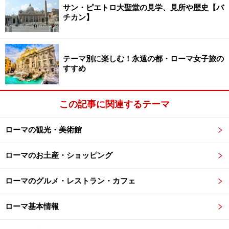
れています。
サン・ピエトロ大聖堂の見学、見所や歴史【バ
チカン】
ローマ建国の父ロムルスとレムスの双子の兄弟
テーマ別に楽しむ！永遠の都・ローマ女子旅の
すすめ
二人は、テヴェレ川を流れていたところをオオカミに助
けられ、育てられたそう。オオカミは、ローマでは大事
この記事に関連するテーマ
な動物。セリエAのA.S.ローマのキャラクターにもなって
います。
ローマの観光・美術館
双子の兄ロムルスが集落を作り、ローマの基礎となった
ローマのお土産・ショッピング
のが「パラティーノの丘」。神殿ジュピターを祀った
「カピトリーノの丘」やカエサルが市民政治を行った
ローマのグルメ・レストラン・カフェ
「フォロ・ロマーノ」、闘技場「コロッセオ」などが、
古代ローマ時代の重要な遺跡。これらは2000年の時を経
ローマ基本情報
て、偉大な歴史を今に伝える歴史の証人のごとく、見事