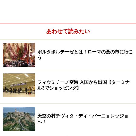
ローマに来たらこれだけは行っておきたい、見ておくべ
き重要なスポットを10つご紹介します。
ダイジェストで見学しても「ローマに行ってきた！」と
あわせて読みたい
もれなく自慢できるポイントの高い10箇所。急げば1
日、2日あれば余裕で周ることができます。
ポルタポルテーゼとは！ローマの蚤の市に行こ
う
ローマらしさがわかりやすいのは、
「ローマ帝国の遺跡
に代表される・古代」
と
「バチカンの威光輝く・バロッ
ク」
。2000年の歴史が宿る街・ローマを大きく二つに分
フィウミチーノ空港 入国から出国【ターミナ
けてご紹介します。穴場情報もあり！
ル3でショッピング】
天空の村チヴィタ・ディ・バーニョレッジョ
へ！