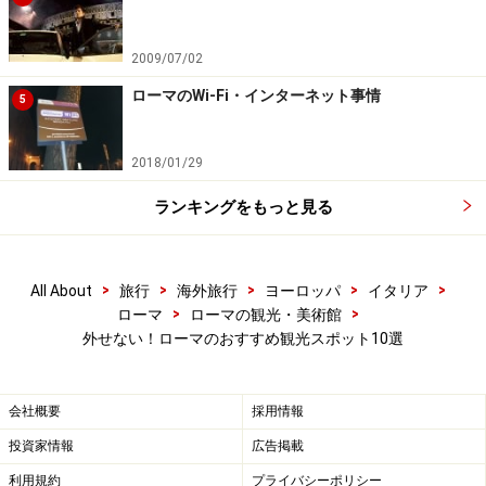
ローマの中心ベネチア広場に建つ、ビットリオ・エマヌ
2009/07/02
エレ2世記念堂に向かって右手奥の小高い丘が、カピト
ローマのWi-Fi・インターネット事情
リーノ（カンピドリオ）の丘。古代ローマ帝国時代に
5
は、ジュピターが祀られ、神聖な場所として崇められて
いました。現在、丘の頂上にはローマ市庁舎が置かれて
2018/01/29
います。
ランキングをもっと見る
頂上の市庁舎前の「カンピドリオ広場」は、ミケランジ
ェロの設計で、その美しさを見るだけでも価値大です
>
>
>
>
>
All About
旅行
海外旅行
ヨーロッパ
イタリア
が、向かうは市庁舎の脇の展望スペース。そこから、古
>
>
ローマ
ローマの観光・美術館
外せない！ローマのおすすめ観光スポット10選
代ローマの遺跡を一望することができます。
もし時間がなくて、フォロ・ロマーノやコロッセオをじ
会社概要
採用情報
っくり見ることができなくても、一瞬で見学可能。時間
投資家情報
広告掲載
がある古代ファンなら、カンピドリオ広場の「カピトリ
利用規約
プライバシーポリシー