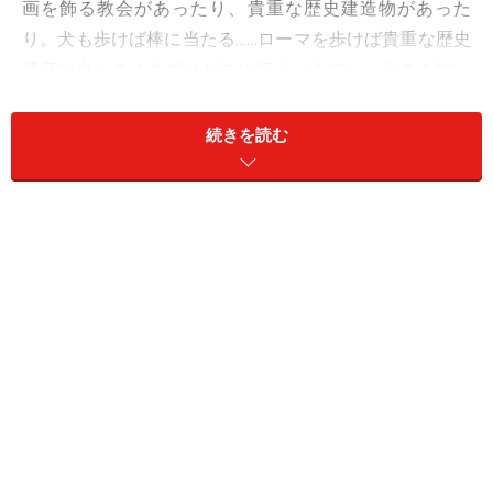
画を飾る教会があったり、貴重な歴史建造物があった
り。犬も歩けば棒に当たる……ローマを歩けば貴重な歴史
遺産に当たる！まずはどこに行くべきでしょう？！短い
旅行日程なら、なおさら迷う！
続きを読む