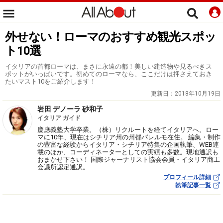
外せない！ローマのおすすめ観光スポッ
ト10選
イタリアの首都ローマは、まさに永遠の都！美しい建造物や見るべきス
ポットがいっぱいです。初めてのローマなら、ここだけは押さえておき
たいマスト10をご紹介します！
更新日：
2018年10月19日
岩田 デノーラ 砂和子
イタリア ガイド
慶應義塾大学卒業。（株）リクルートを経てイタリアへ。ロー
マに10年、現在はシチリア州の州都パレルモ在住。 編集・制作
の豊富な経験からイタリア・シチリア特集の企画執筆、WEB連
載のほか、コーディネーターとしての実績も多数。現地通訳も
おまかせ下さい！ 国際ジャーナリスト協会会員・イタリア商工
会議所認定通訳。
プロフィール詳細
執筆記事一覧