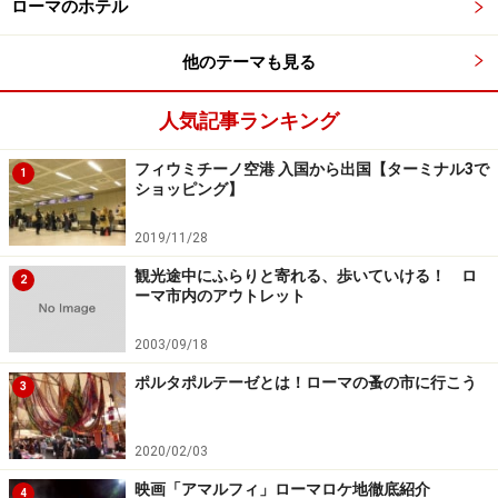
ローマのホテル
なカタチで遺されています。
他のテーマも見る
歴史好きや古代ローマファンならずとも、ローマを訪れ
るならぜひ見ておきたい遺跡５つをピックアップ！古代
人気記事ランキング
ローマ観光1～4それぞれは至近距離、5のパンテオン
は、スペイン階段やナヴォーナ広場がある旧市街エリア
フィウミチーノ空港 入国から出国【ターミナル3で
1
ショッピング】
にあります。
2019/11/28
観光途中にふらりと寄れる、歩いていける！ ロ
2
ーマ市内のアウトレット
古代ローマ観光.1 カンピドリオ広場から
フォロ・ロマーノを一望する
2003/09/18
ポルタポルテーゼとは！ローマの蚤の市に行こう
3
現在はローマ市庁舎が置かれているカンピドーリオの広場
2020/02/03
へ。この広場の向こう側に壮大なローマ帝国の歴史地帯が
広がる
映画「アマルフィ」ローマロケ地徹底紹介
4