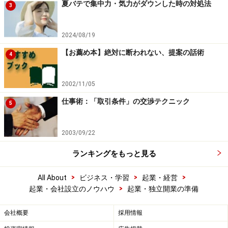
夏バテで集中力・気力がダウンした時の対処法
3
2024/08/19
【お薦め本】絶対に断われない、提案の話術
4
2002/11/05
仕事術：「取引条件」の交渉テクニック
5
2003/09/22
ランキングをもっと見る
>
>
>
All About
ビジネス・学習
起業・経営
>
起業・会社設立のノウハウ
起業・独立開業の準備
会社概要
採用情報