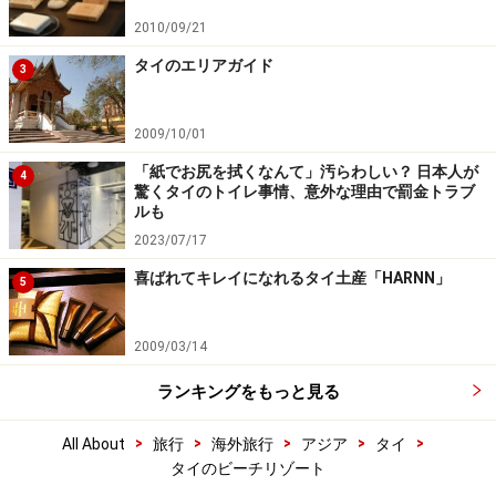
2010/09/21
タイのエリアガイド
3
2009/10/01
「紙でお尻を拭くなんて」汚らわしい？ 日本人が
4
驚くタイのトイレ事情、意外な理由で罰金トラブ
ルも
2023/07/17
喜ばれてキレイになれるタイ土産「HARNN」
5
2009/03/14
ランキングをもっと見る
>
>
>
>
>
All About
旅行
海外旅行
アジア
タイ
タイのビーチリゾート