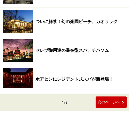
ついに解禁！幻の楽園ビーチ、カオラック
セレブ御用達の滞在型スパ、チバソム
ホアヒンにレジデント式スパが新登場！
次のページへ
1
/
3