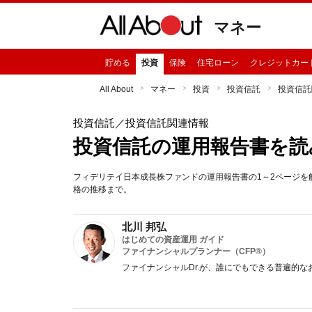
マネー
貯める
投資
保険
住宅ローン
クレジットカー
All About
マネー
投資
投資信託
投資信託
投資信託
／投資信託関連情報
投資信託の運用報告書を読
フィデリテイ日本成長株ファンドの運用報告書の1～2ページを解
格の推移まで。
北川 邦弘
はじめての資産運用 ガイド
ファイナンシャルプランナー（CFP®）
ファイナンシャルDr.が、誰にでもできる普遍的