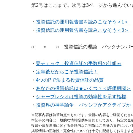
第2号はここまで。次号は3ページから進んでい
・
投資信託の運用報告書を読みこなそう＜1＞
・
投資信託の運用報告書を読みこなそう＜3＞
○ ○ ○ 投資信託の理論 バックナンバ
・
要チェック！投資信託の手数料の仕組み
・
定年後だからこそ投資信託！
・
4つのPで決まる投資信託の品質
・
あなたの投資信託は★いくつ？＜評価機関＞
・
シャープレシオは投資の効率性を示す指標
・
投資界の神学論争 パッシブかアクテイブか
※記事内容は執筆時点のものです。最新の内容をご確認くださ
本記事の内容は一般的な情報提供を目的としており、特定の金
投資や資産運用に関する最終的なご判断はご自身の責任におい
掲載情報の正確性・完全性については十分に配慮しております