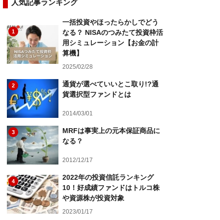
人気記事ランキング
一括投資やほったらかしでどう
1
なる？ NISAのつみたて投資枠活
用シミュレーション【お金の計
算機】
2025/02/28
通貨が選べていいとこ取り!?通
2
貨選択型ファンドとは
2014/03/01
MRFは事実上の元本保証商品に
3
なる？
2012/12/17
2022年の投資信託ランキング
4
10！好成績ファンドはトルコ株
や資源株が投資対象
2023/01/17