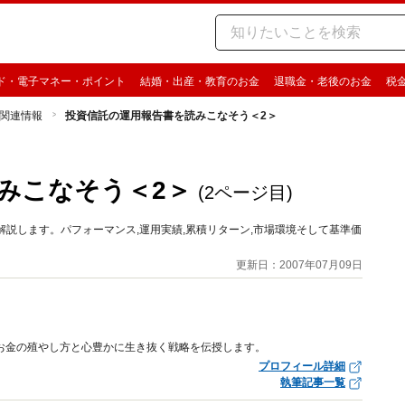
ド・電子マネー・ポイント
結婚・出産・教育のお金
退職金・老後のお金
税
関連情報
投資信託の運用報告書を読みこなそう＜2＞
みこなそう＜2＞
(2ページ目)
説します。パフォーマンス,運用実績,累積リターン,市場環境そして基準価
更新日：2007年07月09日
なお金の殖やし方と心豊かに生き抜く戦略を伝授します。
プロフィール詳細
執筆記事一覧