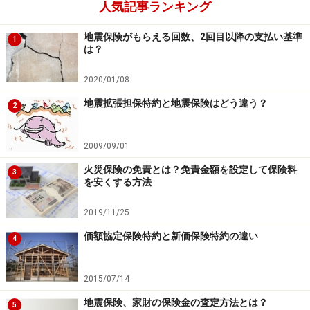
人気記事ランキング
地震保険がもらえる回数、2回目以降の支払い基準
1
は？
2020/01/08
地震拡張担保特約と地震保険はどう違う？
2
2009/09/01
火災保険の免責とは？免責金額を設定して保険料
3
を安くする方法
2019/11/25
価額協定保険特約と新価保険特約の違い
4
2015/07/14
地震保険、家財の保険金の査定方法とは？
5