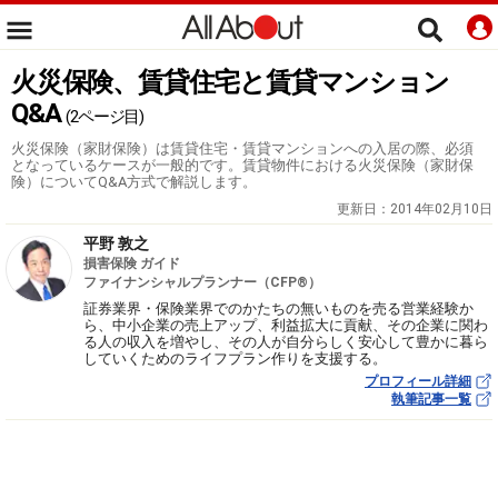
火災保険、賃貸住宅と賃貸マンション
Q&A
(2ページ目)
火災保険（家財保険）は賃貸住宅・賃貸マンションへの入居の際、必須
となっているケースが一般的です。賃貸物件における火災保険（家財保
険）についてQ&A方式で解説します。
更新日：
2014年02月10日
平野 敦之
損害保険 ガイド
ファイナンシャルプランナー（CFP®）
証券業界・保険業界でのかたちの無いものを売る営業経験か
ら、中小企業の売上アップ、利益拡大に貢献、その企業に関わ
る人の収入を増やし、その人が自分らしく安心して豊かに暮ら
していくためのライフプラン作りを支援する。
プロフィール詳細
執筆記事一覧