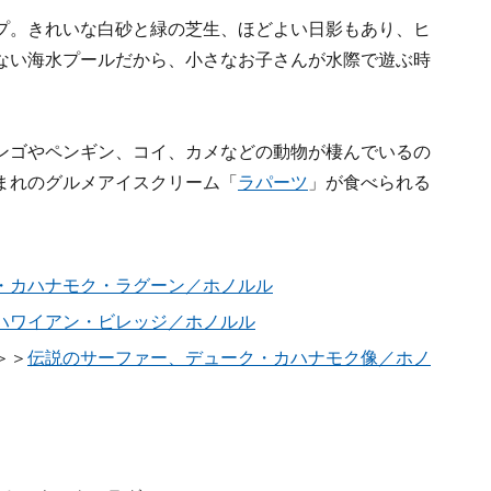
プ。きれいな白砂と緑の芝生、ほどよい日影もあり、ヒ
ない海水プールだから、小さなお子さんが水際で遊ぶ時
ンゴやペンギン、コイ、カメなどの動物が棲んでいるの
まれのグルメアイスクリーム「
ラパーツ
」が食べられる
・カハナモク・ラグーン／ホノルル
ハワイアン・ビレッジ／ホノルル
＞＞
伝説のサーファー、デューク・カハナモク像／ホノ