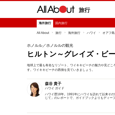
旅行
海外旅行
国内旅行
All About
旅行
海外旅行
ハワイ
オアフ島
ホノルル
／ホノルルの観光
ヒルトン～グレイズ・ビ
地球上で最も有名なリゾート、ワイキキビーチの魅力や見どこ
す。ワイキキビーチの西側を見ていきましょう。
森谷 貴子
ハワイ ガイド
ハワイ歴18年。1991年にハワイを訪れて以来
じて」のレポートで、ガイドブックよりもディー