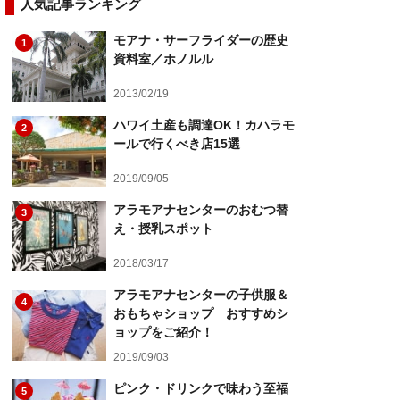
人気記事ランキング
モアナ・サーフライダーの歴史
1
資料室／ホノルル
2013/02/19
ハワイ土産も調達OK！カハラモ
2
ールで行くべき店15選
2019/09/05
アラモアナセンターのおむつ替
3
え・授乳スポット
2018/03/17
アラモアナセンターの子供服＆
4
おもちゃショップ おすすめシ
ョップをご紹介！
2019/09/03
ピンク・ドリンクで味わう至福
5