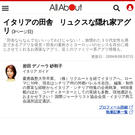
イタリアの田舎 リュクスな隠れ家アグ
リ
(3ページ目)
「田舎ならなんでもいいってわけじゃない！」旅慣れた３０代女性も満
足できるアグリを発見！田舎の素朴さとヨーロッパのセンスを存分に感
じさせてくれるお洒落なアグリ。近くのファミリー系アグリ情報も。
更新日：
2006年08月07日
岩田 デノーラ 砂和子
イタリア ガイド
慶應義塾大学卒業。（株）リクルートを経てイタリアへ。ロー
マに10年、現在はシチリア州の州都パレルモ在住。 編集・制作
の豊富な経験からイタリア・シチリア特集の企画執筆、WEB連
載のほか、コーディネーターとしての実績も多数。現地通訳も
おまかせ下さい！ 国際ジャーナリスト協会会員・イタリア商工
会議所認定通訳。
プロフィール詳細
執筆記事一覧