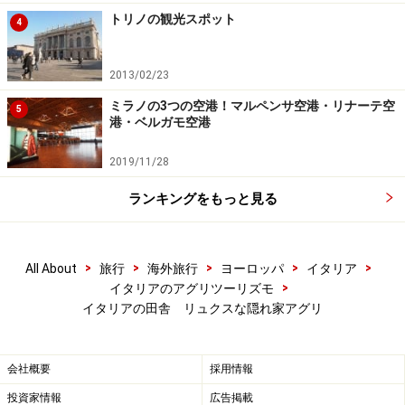
トリノの観光スポット
4
2013/02/23
ミラノの3つの空港！マルペンサ空港・リナーテ空
5
港・ベルガモ空港
2019/11/28
ランキングをもっと見る
>
>
>
>
>
All About
旅行
海外旅行
ヨーロッパ
イタリア
>
イタリアのアグリツーリズモ
イタリアの田舎 リュクスな隠れ家アグリ
会社概要
採用情報
投資家情報
広告掲載