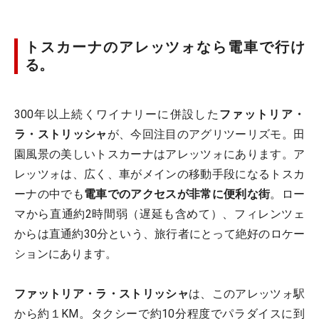
トスカーナのアレッツォなら電車で行け
る。
300年以上続くワイナリーに併設した
ファットリア・
ラ・ストリッシャ
が、今回注目のアグリツーリズモ。田
園風景の美しいトスカーナはアレッツォにあります。ア
レッツォは、広く、車がメインの移動手段になるトスカ
ーナの中でも
電車でのアクセスが非常に便利な街
。ロー
マから直通約2時間弱（遅延も含めて）、フィレンツェ
からは直通約30分という、旅行者にとって絶好のロケー
ションにあります。
ファットリア・ラ・ストリッシャ
は、このアレッツォ駅
から約１KM。タクシーで約10分程度でパラダイスに到