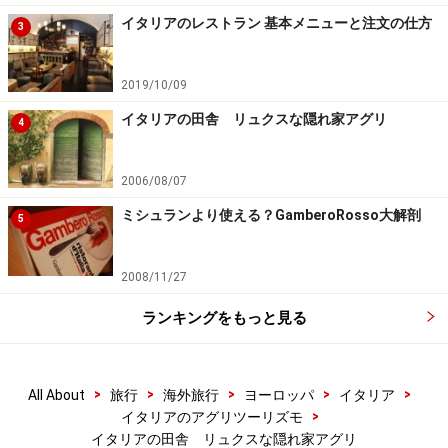
イタリアのレストラン 基本メニューと注文の仕方
3
2019/10/09
イタリアの田舎 リュクスな隠れ家アグリ
4
2006/08/07
ミシュランより使える？GamberoRosso大解剖
5
2008/11/27
ランキングをもっと見る
>
>
>
>
>
All About
旅行
海外旅行
ヨーロッパ
イタリア
>
イタリアのアグリツーリズモ
イタリアの田舎 リュクスな隠れ家アグリ