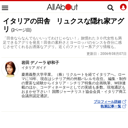
イタリアの田舎 リュクスな隠れ家アグ
リ
(2ページ目)
「田舎ならなんでもいいってわけじゃない！」旅慣れた３０代女性も満
足できるアグリを発見！田舎の素朴さとヨーロッパのセンスを存分に感
じさせてくれるお洒落なアグリ。近くのファミリー系アグリ情報も。
更新日：
2006年08月07日
岩田 デノーラ 砂和子
イタリア ガイド
慶應義塾大学卒業。（株）リクルートを経てイタリアへ。ロー
マに10年、現在はシチリア州の州都パレルモ在住。 編集・制作
の豊富な経験からイタリア・シチリア特集の企画執筆、WEB連
載のほか、コーディネーターとしての実績も多数。現地通訳も
おまかせ下さい！ 国際ジャーナリスト協会会員・イタリア商工
会議所認定通訳。
プロフィール詳細
執筆記事一覧