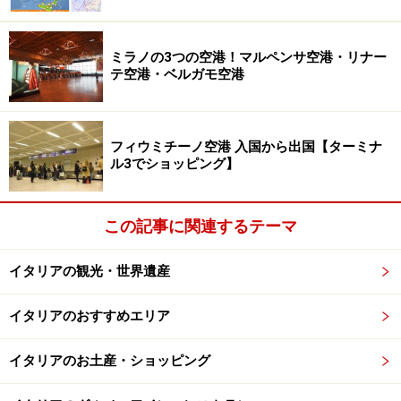
紀にはオーストリアやフランス、ドイツに輸出するほど
の一大産業に成長していったのです。
ミラノの3つの空港！マルペンサ空港・リナー
テ空港・ベルガモ空港
イタリアを代表するチョコレートの街トリノには、名産のヘ
ーゼルナッツを使ったチョコレートも多数
フィウミチーノ空港 入国から出国【ターミナ
ル3でショッピング】
17世紀には、フィレンツェやベネチアなどイタリア各地
にも広がりを見せていたチョコレートは、貴族や商人に
この記事に関連するテーマ
よってヨーロッパ各地にも伝えられ、各地で新しいレシ
イタリアの観光・世界遺産
ピも続々誕生。発展はとどまるところを知らず、今や世
界で愛されるスイーツとなったわけです。
イタリアのおすすめエリア
さて、そんな歴史があるイタリアのチョコレート。現地
イタリアのお土産・ショッピング
で人気&伝統のブランドをご紹介します。本店でしか買
えない逸品から空港や街の食材店・スーパー、なんなら