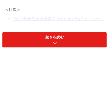
＜目次＞
1分でわかる歴史小話！ヨーロッパのチョコレート
の歴史はイタリアから始まった？
チョコレートの街トリノの老舗系チョコレートブラ
続きを読む
ンド7選
空港やスーパーで買える全国展開系チョコレートブ
ランド5選
口の中で溶けない？古来のチョコ、シチリア州モデ
ィカ産チョコレート
1分でわかる歴史小話！ヨーロッパのチョコ
レートの歴史はイタリアから始まった？