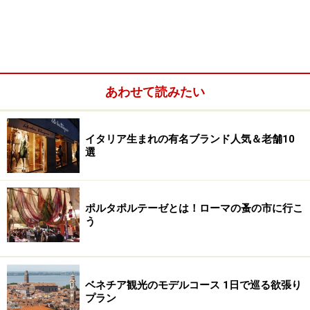
タリアとチョコレートの原材料カカオとの出会いは、
1500年代。コロンブスが４回目の航海の際に南米からカ
カオの種を持ち帰ったのが最初と言われています。その
後、1521年にアステカ帝国を征したコルテスが、戦利品
として「神の食べ物」カカオを持ち帰り、当時のスペイ
あわせて読みたい
ン王およびナポリ・シチリア王カール5世（1500-1558）
に献上したのが1528年。王の命令を受けた修道院がレシ
イタリア生まれの有名ブランド人気＆老舗10
ピを開発し、特別な”飲み物”として特権階級の間で愛好
選
されるようになりました。
アステカ帝国由来の製法で作るチョコレートは、当時の
ポルタポルテーゼとは！ローマの蚤の市に行こ
スペイン帝国領であったシチリアのモディカに伝承さ
う
れ、今も街の名物“
モディカ・チョコレート
”として味わ
うことができます。
ベネチア観光のモデルコース 1日で巡る欲張り
プラン