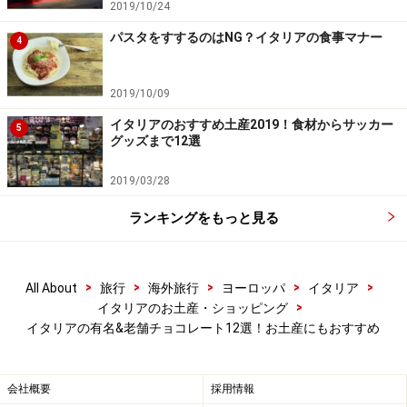
2019/10/24
パスタをすするのはNG？イタリアの食事マナー
1．職人技が光る ペイラーノ（Peyrano）
4
トリノを代表する老舗店のひとつで1915年に創業。創業
2019/10/09
地と同じ場所にボッテーガ（工房）ショップがありま
イタリアのおすすめ土産2019！食材からサッカー
す。100年以上変わらぬ伝統の職人技で作るチョコレー
5
グッズまで12選
トは、本場の粋を感じさせる風味。チョコレートのほ
か、フルーツのジェラティーナ（固形ゼリー）も有名で
2019/03/28
す。
ランキングをもっと見る
Peyrano
住：Corso Moncalieri,47 Torino
>
>
>
>
>
All About
旅行
海外旅行
ヨーロッパ
イタリア
電：+39-011-660-2202
>
イタリアのお土産・ショッピング
イタリアの有名&老舗チョコレート12選！お土産にもおすすめ
営：9:00～12:30 13:30～17:00 土・日休
会社概要
採用情報