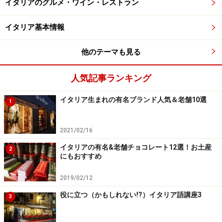
イタリアのグルメ・ワイン・レストラン
日本でも買えるもまずはトリノの老舗から！
イタリア基本情報
他のテーマも見る
トリノの老舗系チョコレートブランド
人気記事ランキング
イタリアの都市トリノはチョコレートの街としても有名。
イタリア生まれの有名ブランド人気＆老舗10選
1
イタリアを代表するチョコレートの街トリノ。数百年の
2021/02/16
歴史と伝統を守る老舗店があちこちに点在しています。
地元トリノ人たちが誇りに思い、愛し続ける老舗チョコ
イタリアの有名&老舗チョコレート12選！お土産
2
にもおすすめ
レートたち。日本で開催されるサロン・デュ・ショコラ
やイタリア展でお目見えすることもあります。でもやっ
2019/02/12
ぱり本場トリノで食べ歩いてみたい!? トリノのチョコめ
役に立つ（かもしれない!?）イタリア語講座3
3
ぐりは、チョコレートラバーの夢です。