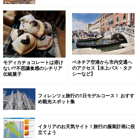
カカオバターが発見される前の製法で作るモディカチョコレ
ートは、”口の中で溶けない”不思議な食感！
そして、16世紀の半ば。サヴォイア公エマヌエーレ・フ
ィリベルトが、スペイン帝国軍を指揮した功績に賜った
カカオを、本拠地トリノで愛好し始めます。1585年、息
子のカルロ・エマヌエーレ公とスペイン王およびナポ
ベネチア空港から市内交通へ
モディカチョコレートは溶け
のアクセス【水上バス・タク
ない⁉不思議食感のシチリア
リ・シチリア両王フィリペ２世（1527-1598）の娘カテ
シーなど】
伝統菓子
リーナが結婚すると、スペイン王国のスペシャリテであ
ったチョコレートドリンクは、いよいよトリノ社交界で
ブームになりました。
フィレンツェ旅行の1日モデルコース！ おすす
め観光スポット集
その約100年後には、サヴォイア家から特別な販売許可
を得たトリノ人アルベルト・アリによって一般にも紹
イタリアのお天気サイト！旅行の服装計画に役
介。トリノには次々とチョコレート工房が生まれ、19世
立てよう