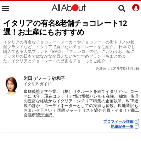
イタリアの有名&老舗チョコレート12
選！お土産にもおすすめ
イタリアの有名なチョコレートメーカーやチョコレートの街トリノの老
舗ブランドなど、イタリアで買いたいチョコレートをご紹介。 日本でも
購入できる人気ブランド「BACI」「フェレロ」の他、こだわりお土産に
ピッタリの日本ではなかなか買えないおすすめブランドもまとめまし
た。イタリアとチョコレートの歴史もチョコっとご紹介…！
更新日：
2019年02月12日
岩田 デノーラ 砂和子
イタリア ガイド
慶應義塾大学卒業。（株）リクルートを経てイタリアへ。ロー
マに10年、現在はシチリア州の州都パレルモ在住。 編集・制作
の豊富な経験からイタリア・シチリア特集の企画執筆、WEB連
載のほか、コーディネーターとしての実績も多数。現地通訳も
おまかせ下さい！ 国際ジャーナリスト協会会員・イタリア商工
会議所認定通訳。
プロフィール詳細
執筆記事一覧