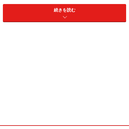
高いのです。
続きを読む
なかなか他の土地では購入できないような、地元ならで
はの美味しいものが、このイータリーに集結し、購入す
ることができるという。さらに安心、安全を第一に考え
ているため、品質管理はもちろんのこと、イータリーで
のショッピングはイタリアにおいて食事を大切にするス
テイタスも備わっています。
代官山にオープンのイータリーについては
次ページ
で。
※記事内容は執筆時点のものです。最新の内容をご確認くださ
い。
※衛生面および保存状態に起因して食中毒や体調不良を引き起こ
す場合があります。必ず清潔な状態で、正しい方法で行い、なる
べく早めにお召し上がりください。また、持ち運びの際は保存方
法に注意してください。