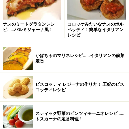
ナスのミートグラタンレシ
コロッケみたいなナスのポル
ピ……パルミジャーナ風！
ペッティ！簡単なイタリアン
レシピ
かぼちゃのマリネレシピ……イタリアンの前菜
定番
ビスコッティ レジーナの作り方！ 王妃のビス
コッティレシピ
スティック野菜のピンツィモーニオレシピ……
トスカーナの定番料理！