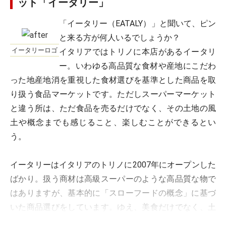
ット「イータリー」
「イータリー（EATALY）」と聞いて、ピン
と来る方が何人いるでしょうか？
イータリーロゴ
イタリアではトリノに本店があるイータリ
ー。いわゆる高品質な食材や産地にこだわ
った地産地消を重視した食材選びを基準とした商品を取
り扱う食品マーケットです。ただしスーパーマーケット
と違う所は、ただ食品を売るだけでなく、その土地の風
土や概念までも感じること、楽しむことができるとい
う。
イータリーはイタリアのトリノに2007年にオープンした
ばかり。扱う商材は高級スーパーのような高品質な物で
はありますが、基本的に「スローフードの概念」に基づ
いた商品選びをしています。ゆえ、美食だけでなく、土
地の風土、郷土料理を大切にするイタリア人達の支持も