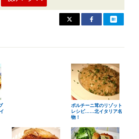
ブ
ポルチーニ茸のリゾット
イ
レシピ……北イタリア名
物！