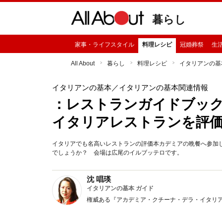
暮らし
家事・ライフスタイル
料理レシピ
冠婚葬祭
生
All About
暮らし
料理レシピ
イタリアンの基
イタリアンの基本
／イタリアンの基本関連情報
：レストランガイドブックAcc
イタリアレストランを評
イタリアでも名高いレストランの評価本カデミアの晩餐へ参加
でしょうか？ 会場は広尾のイルブッテロです。
沈 唱瑛
イタリアンの基本 ガイド
権威ある『アカデミア・クチーナ・デラ・イタリ