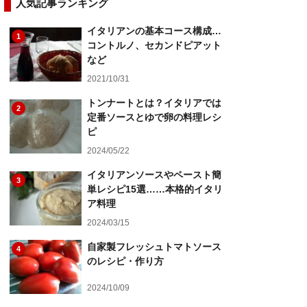
人気記事ランキング
イタリアンの基本コース構成…
1
コントルノ、セカンドピアット
など
2021/10/31
トンナートとは？イタリアでは
2
定番ソースとゆで卵の料理レシ
ピ
2024/05/22
イタリアンソースやペースト簡
3
単レシピ15選……本格的イタリ
ア料理
2024/03/15
自家製フレッシュトマトソース
4
のレシピ・作り方
2024/10/09