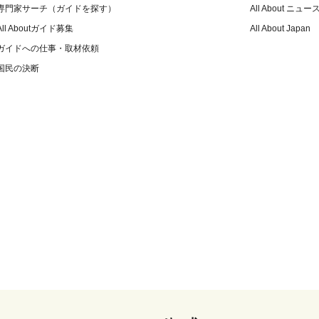
専門家サーチ（ガイドを探す）
All About ニュー
All Aboutガイド募集
All About Japan
ガイドへの仕事・取材依頼
国民の決断