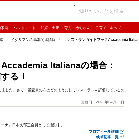
活家電
ハンドメイド
妊娠・出産
育児・赤ちゃん
子育て・キッズ
本
イタリアンの基本関連情報
：レストランガイドブックAccademia It
ademia Italianaの場合：
価する！
しました。さて、審査員の方はどのようにしてレストランを評価しているの
更新日：2003年04月23日
アーナ』日本支部正会員として活動中。
プロフィール詳細
執筆記事一覧