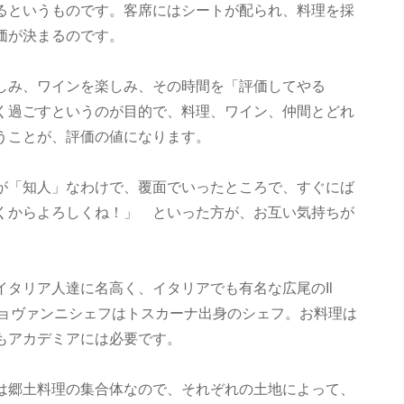
るというものです。客席にはシートが配られ、料理を採
価が決まるのです。
しみ、ワインを楽しみ、その時間を「評価してやる
く過ごすというのが目的で、料理、ワイン、仲間とどれ
うことが、評価の値になります。
が「知人」なわけで、覆面でいったところで、すぐにば
くからよろしくね！」 といった方が、お互い気持ちが
タリア人達に名高く、イタリアでも有名な広尾のIl
。ジョヴァンニシェフはトスカーナ出身のシェフ。お料理は
もアカデミアには必要です。
は郷土料理の集合体なので、それぞれの土地によって、