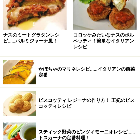
青山リストランテ ヒロ
東京都港区南青山5-5-25 T-Place B1F
03-3486-5561
☆おすすめリンクとして
ナスのミートグラタンレシ
コロッケみたいなナスのポル
ウエッジウッドアワード
のことをもっと知りたい！
ピ……パルミジャーナ風！
ペッティ！簡単なイタリアン
リストランテヒロ
はこちらから
レシピ
ジローラモさん公式HP
はこちらから
かぼちゃのマリネレシピ……イタリアンの前菜
※記事内容は執筆時点のものです。最新の内容をご確認くださ
い。
定番
※衛生面および保存状態に起因して食中毒や体調不良を引き起こ
す場合があります。必ず清潔な状態で、正しい方法で行い、なる
べく早めにお召し上がりください。また、持ち運びの際は保存方
法に注意してください。
ビスコッティ レジーナの作り方！ 王妃のビス
コッティレシピ
【編集部おすすめの購入サイト】
スティック野菜のピンツィモーニオレシピ……
Amazonで人気レシピの書籍をチェック！
トスカーナの定番料理！