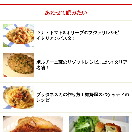
の8軒でした。
イタリア大会決勝は４月２日にイタリアは、ローマのハ
あわせて読みたい
スラーで行われます。
こちらから選出されたシェフは、フランスの世界大会で
ツナ・トマト&オリーブのフジッリレシピ……
世界チャンピオンとして賞を受賞します。ということで
イタリアンパスタ！
麻布の幸村さんはフランスに行かれ るわけですね。
このようなイベントが開催され、食文化の交流を保ち、
さらなる食の発展が見られることは実に素晴らしいこと
ポルチーニ茸のリゾットレシピ……北イタリア
名物！
ですし、私自体、ご招待いただいた ことを感謝していま
す。
そして久しぶりにジローラモさんに会えて嬉しかった！
プッタネスカの作り方！娼婦風スパゲッティの
レシピ
代官山 サルヴァトーレ・クオモ・ブロス
東京都渋谷区猿楽町11-1 La Fente Daikanyama 3F
03-3476-5688