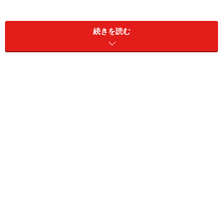
残念ながら、イタリアンでは選出されず、結果としては
麻布十番の
割烹「幸村」
になってしまいましたが、イタ
リアンが日本のレストランとしてノ ミネートされるの
続きを読む
は、非常に嬉しいことです。(写真はNHKイタリア語講座
でもおなじみのジローラモさんとサルヴァトーレ・クオ
モシェフ）
イタリア大会
ちなみにこのアワード、
でのノミネート
レストランは以下の通りになります。
Arnolfo(Siena)
Dal Pescatore(Parma)
Don Alfonso(Napoli)
Enoteca Pinchiorri(Firenze)
Gambero Rosso(San Vicenzo)
Vissani(Terni)
San Domenico(Imola)
La Calandre(Rubano)