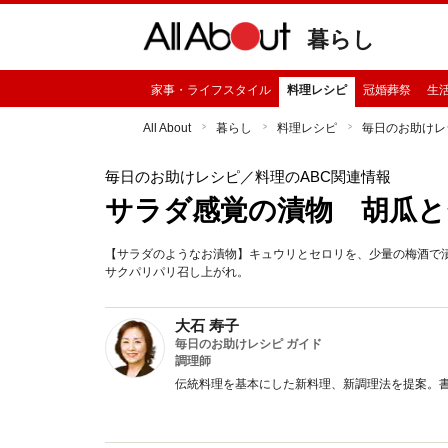
暮らし
家事・ライフスタイル
料理レシピ
冠婚葬祭
生
All About
暮らし
料理レシピ
毎日のお助けレ
毎日のお助けレシピ
／料理のABC関連情報
サラダ感覚の漬物 胡瓜と
【サラダのようなお漬物】キュウリとセロリを、少量の梅酒で
サクパリパリ召し上がれ。
大石 寿子
毎日のお助けレシピ ガイド
調理師
伝統料理を基本にした新料理、新調理法を提案。