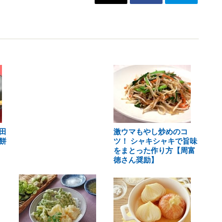
田
激ウマもやし炒めのコ
餅
ツ！ シャキシャキで旨味
をまとった作り方【周富
徳さん奨励】