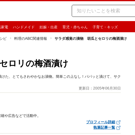
活家電
ハンドメイド
妊娠・出産
育児・赤ちゃん
子育て・キッズ
シピ
料理のABC関連情報
サラダ感覚の漬物 胡瓜とセロリの梅酒漬け
セロリの梅酒漬け
漬けた、とてもさわやかなお漬物。簡単この上なし！パパッと漬けて、サク
更新日：2005年06月30日
書籍や広告などで活動中。
プロフィール詳細
執筆記事一覧