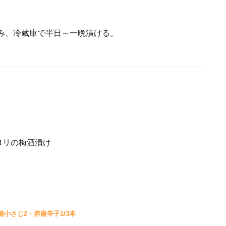
み、冷蔵庫で半日～一晩漬ける。
糖小さじ2・赤唐辛子1/3本