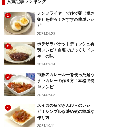
人気記事ランキング
ノンフライヤーでゆで卵（焼き
1
卵）を作る！おすすめ簡単レシ
ピ
2024/06/23
ポテサラパケットディッシュ再
2
現レシピ！自宅でびっくりドン
キーの味
2024/09/24
市販のカレールーを使った超う
3
まいカレーの作り方！本格で簡
単レシピ
2024/05/08
スイカの皮できんぴらのレシ
4
ピ！シンプルな炒め煮の簡単な
作り方
2024/10/11