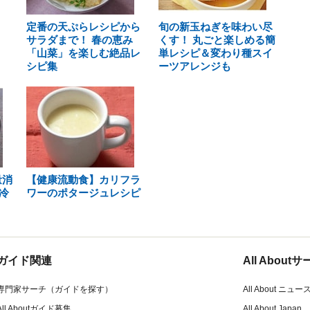
定番の天ぷらレシピから
旬の新玉ねぎを味わい尽
サラダまで！ 春の恵み
くす！ 丸ごと楽しめる簡
「山菜」を楽しむ絶品レ
単レシピ＆変わり種スイ
シピ集
ーツアレンジも
量消
【健康流動食】カリフラ
冷
ワーのポタージュレシピ
ガイド関連
All Abou
専門家サーチ（ガイドを探す）
All About ニュー
All Aboutガイド募集
All About Japan