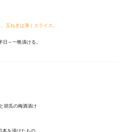
る。玉ねぎは薄くスライス。
半日～一晩漬ける。
リ1本を漬けたもの。