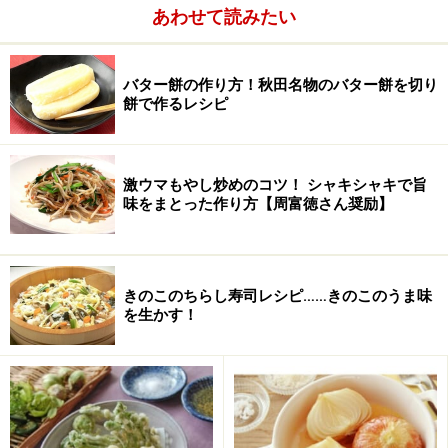
あわせて読みたい
る。鶏肉は小指の先程度に切る。
2.
鍋にバターを熱し、玉ねぎ、ニンニク、生姜を、しん
バター餅の作り方！秋田名物のバター餅を切り
餅で作るレシピ
なり透き通るまで炒め、鶏肉を加えて炒める。
3.
小麦粉とカレー粉をふり入れて炒める。
激ウマもやし炒めのコツ！ シャキシャキで旨
味をまとった作り方【周富徳さん奨励】
4.
トマトを加えて炒め、厚揚げを入れて炒めあわせる。
5.
水、固形スープ、白ワインを入れて煮、 ぐつぐつ煮上
きのこのちらし寿司レシピ……きのこのうま味
がってきたらケチャップ、ハチミツ、醤油を加えて味を
を生かす！
調え、 冷凍グリンピースを加えて5分ほど煮て、最後に
カレー粉小さじ1をふり入れて仕上げる。
■ 昨日紹介したのは
「昆布舟蒸し」
レシピは
こちら！