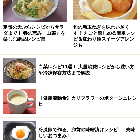
※記事内容は執筆時点のものです。最新の内容をご確認くださ
い。
※衛生面および保存状態に起因して食中毒や体調不良を引き起こ
す場合があります。必ず清潔な状態で、正しい方法で行い、なる
べく早めにお召し上がりください。また、持ち運びの際は保存方
定番の天ぷらレシピからサラ
旬の新玉ねぎを味わい尽く
法に注意してください。
ダまで！ 春の恵み「山菜」を
す！ 丸ごと楽しめる簡単レシ
楽しむ絶品レシピ集
ピ＆変わり種スイーツアレン
ジも
【編集部おすすめの購入サイト】
白菜レシピ11選！ 大量消費レシピから洗い方
Amazonで人気レシピの書籍をチェック！
や冷凍保存方法まで解説
楽天市場で人気レシピの書籍をチェック！
【健康流動食】カリフラワーのポタージュレシ
ピ
冷凍卵で作る、卵黄の味噌漬けレシピ……美味
しいおつまみ！