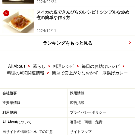
2024/09/24
スイカの皮できんぴらのレシピ！シンプルな炒め
5
煮の簡単な作り方
2024/10/11
ランキングをもっと見る
>
>
>
>
All About
暮らし
料理レシピ
毎日のお助けレシピ
>
料理のABC関連情報
簡単で安上がりなおかず 厚揚げカレー
会社概要
採用情報
投資家情報
広告掲載
利用規約
プライバシーポリシー
All Aboutについて
著作権・商標・免責
当サイトの情報についての注意
サイトマップ