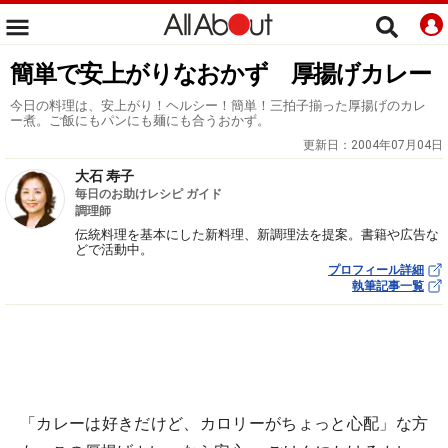
簡単で安上がりなおかず 厚揚げカレー
今日の料理は、安上がり！ヘルシー！簡単！三拍子揃った厚揚げのカレ
ー煮。ご飯にもパンにも麺にも合うおかず。
更新日：
2004年07月04日
大石 寿子
毎日のお助けレシピ ガイド
調理師
伝統料理を基本にした新料理、新調理法を提案。書籍や広告な
どで活動中。
プロフィール詳細
執筆記事一覧
「カレーは好きだけど、カロリーがちょっと心配」な方