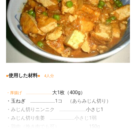
使用した材料
■
■ 4人分
大1枚（400g）
・厚揚げ .............................
・玉ねぎ ...........................
1コ （あらみじん切り）
・みじん切りニンニク .............................
小さじ1
・みじん切り生姜 ...........................
小さじ1弱
・鶏肉（挽き肉でも可） ...........................
150g
・トマト .........................
1/2コ （1cm角に切る）