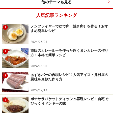
他のテーマも見る
人気記事ランキング
ノンフライヤーでゆで卵（焼き卵）を作る！おす
1
すめ簡単レシピ
2024/06/23
市販のカレールーを使った超うまいカレーの作り
2
方！本格で簡単レシピ
2024/05/08
あずきバーの再現レシピ！人気アイス・井村屋の
3
風味を真似た作り方
2024/07/14
ポテサラパケットディッシュ再現レシピ！自宅で
4
びっくりドンキーの味