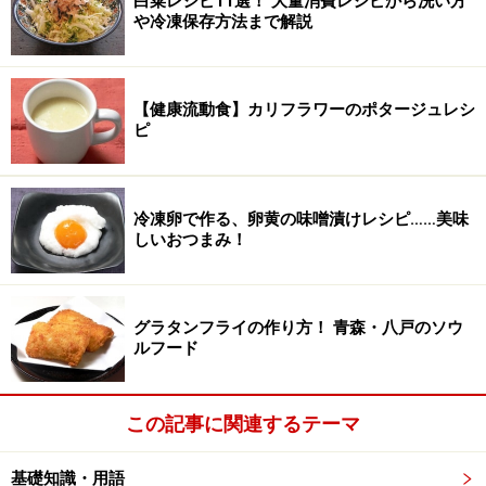
白菜レシピ11選！ 大量消費レシピから洗い方
や冷凍保存方法まで解説
【健康流動食】カリフラワーのポタージュレシ
ピ
冷凍卵で作る、卵黄の味噌漬けレシピ……美味
しいおつまみ！
グラタンフライの作り方！ 青森・八戸のソウ
ルフード
この記事に関連するテーマ
基礎知識・用語