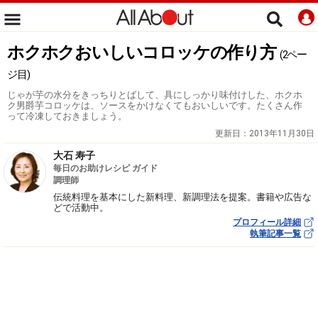
ホクホクおいしいコロッケの作り方
(2ペー
ジ目)
じゃが芋の水分をきっちりとばして、具にしっかり味付けした、ホクホ
ク男爵芋コロッケは、ソースをかけなくてもおいしいです。たくさん作
って冷凍しておきましょう。
更新日：
2013年11月30日
大石 寿子
毎日のお助けレシピ ガイド
調理師
伝統料理を基本にした新料理、新調理法を提案。書籍や広告な
どで活動中。
プロフィール詳細
執筆記事一覧