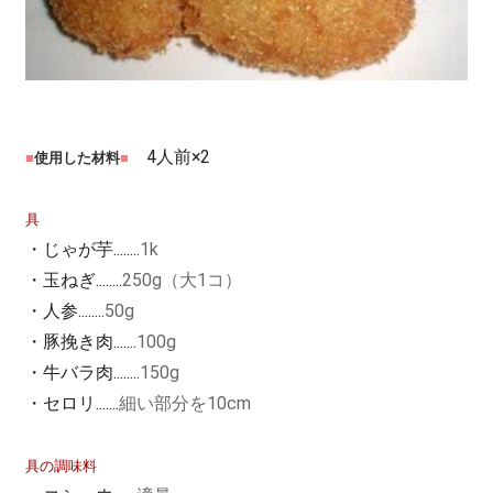
4人前×2
■
使用した材料
■
具
・じゃが芋........
1k
・玉ねぎ........
250g（大1コ）
・人参........
50g
・豚挽き肉.......
100g
・牛バラ肉........
150g
・セロリ.......
細い部分を10cm
具の調味料