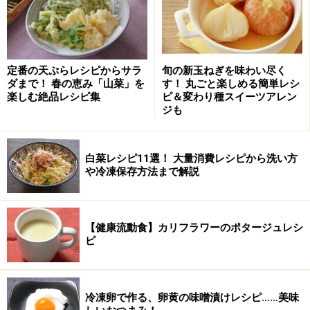
1.
【白菜の蒸しシュウマイ】
2.
【野菜マリネのチーズまぶし】
3.
【茹で豚】
定番の天ぷらレシピからサラ
旬の新玉ねぎを味わい尽く
4.
【鮭のミニコロッケ】
ダまで！ 春の恵み「山菜」を
す！ 丸ごと楽しめる簡単レシ
楽しむ絶品レシピ集
ピ＆変わり種スイーツアレン
5.
【炊飯ジャーで作る林檎入りきんとん】
ジも
6.
【お造りの盛りつけ方】
7.
【応用が利く紅白なます】
8.
【寿信田煮】
白菜レシピ11選！ 大量消費レシピから洗い方
や冷凍保存方法まで解説
9.
【17分で出来る、伊達巻き】
10.
【黒豆の煮方】
【健康流動食】カリフラワーのポタージュレシ
・
【重詰について】
ピ
・
【おせち料理が映える！野菜の飾り切り】
※記事内容は執筆時点のものです。最新の内容をご確認くださ
冷凍卵で作る、卵黄の味噌漬けレシピ……美味
い。