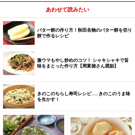
がった蒸し器に入れ、強火で7分ほど蒸す。
あわせて読みたい
7.
蒸し上がり。
バター餅の作り方！秋田名物のバター餅を切り
冷めてから切り分ける。
餅で作るレシピ
※
詰める重箱の型を頭に入れた上で、錦玉子の太さや形
を決めてください。塩の分量は目安ですので味見して加
激ウマもやし炒めのコツ！ シャキシャキで旨
味をまとった作り方【周富徳さん奨励】
減して下さい。
きのこのちらし寿司レシピ……きのこのうま味
を生かす！
●次のページでは鶏肉とゆで卵を使った逸品を紹介しま
す。
◆
いつもと違うお節料理