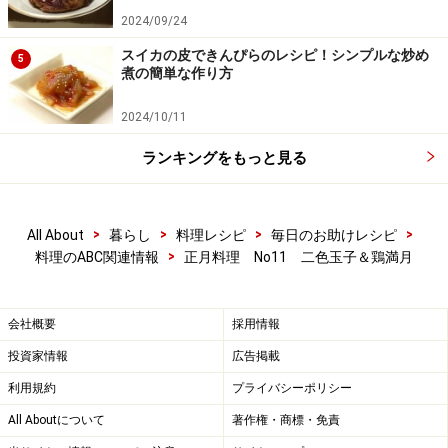
2024/09/24
スイカの皮できんぴらのレシピ！シンプルな炒め
5
煮の簡単な作り方
2024/10/11
ランキングをもっと見る
>
>
>
>
All About
暮らし
料理レシピ
毎日のお助けレシピ
>
料理のABC関連情報
正月料理 No11 二色玉子＆鶏満月
会社概要
採用情報
投資家情報
広告掲載
利用規約
プライバシーポリシー
All Aboutについて
著作権・商標・免責