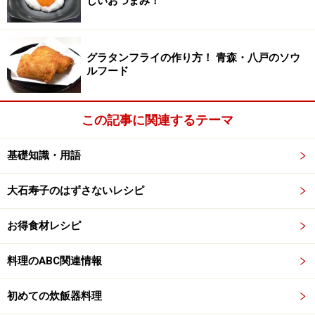
しいおつまみ！
※衛生面および保存状態に起因して食中毒や体調不良を引き起こ
す場合があります。必ず清潔な状態で、正しい方法で行い、なる
べく早めにお召し上がりください。また、持ち運びの際は保存方
法に注意してください。
グラタンフライの作り方！ 青森・八戸のソウ
ルフード
次のページへ
1
/
2
この記事に関連するテーマ
基礎知識・用語
大石寿子のはずさないレシピ
お得食材レシピ
料理のABC関連情報
初めての炊飯器料理