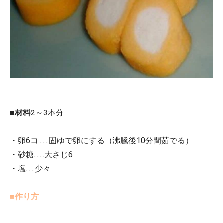
■
材料
2～3本分
・卵6コ.......固ゆで卵にする（沸騰後10分間茹でる）
・砂糖.......大さじ6
・塩......少々
■
作り方