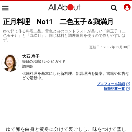
正月料理 No11 二色玉子＆鶏満月
ゆで卵で作る料理二品。黄色と白のコントラストが美しい「錦玉子（二
色玉子）」と「鶏満月」。同じ材料と調理道具を使うので作りやすいは
ず。
更新日：
2002年12月30日
大石 寿子
毎日のお助けレシピ ガイド
調理師
伝統料理を基本にした新料理、新調理法を提案。書籍や広告な
どで活動中。
プロフィール詳細
執筆記事一覧
ゆで卵を白身と黄身に分けて裏ごしし、味をつけて蒸し