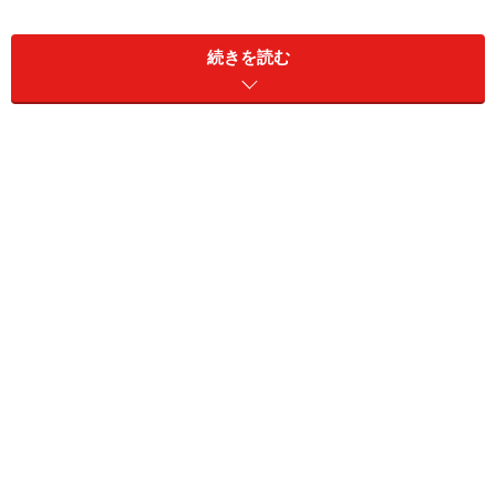
1.
ゆで卵を白身と黄身にわけて、それぞれ裏ごしする。
続きを読む
2.
白身を布巾に包んで軽く水を絞る。
3.
砂糖を、白身：黄身＝4：6の割合で加えて混ぜる。塩
は反対に白身の方に多めに入れる。
4.
ラップの真ん中に白身を適量置き、ラップを折り返し
て、スケッパー（定規のようなもので良い） でラップの
上から卵を押し上げ、均等な細さにする。
5.
巻きすにラップを敷き、黄身を平らにのせ、白身を芯
にしてまとめる。
6.
ラップの端を絞って巻きすの中に押し込み、蒸気のあ