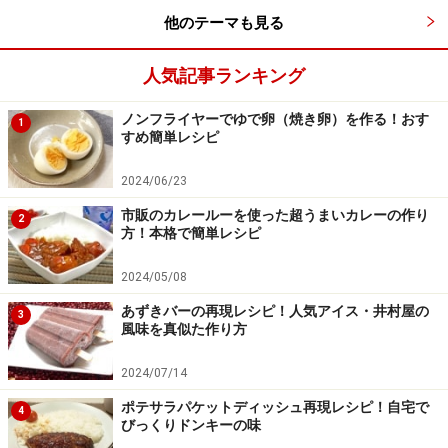
他のテーマも見る
人気記事ランキング
ノンフライヤーでゆで卵（焼き卵）を作る！おす
1
すめ簡単レシピ
2024/06/23
市販のカレールーを使った超うまいカレーの作り
2
方！本格で簡単レシピ
2024/05/08
あずきバーの再現レシピ！人気アイス・井村屋の
3
風味を真似た作り方
2024/07/14
ポテサラパケットディッシュ再現レシピ！自宅で
4
びっくりドンキーの味