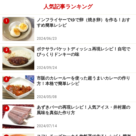
人気記事ランキング
ノンフライヤーでゆで卵（焼き卵）を作る！おす
1
すめ簡単レシピ
2024/06/23
ポテサラパケットディッシュ再現レシピ！自宅で
2
びっくりドンキーの味
2024/09/24
市販のカレールーを使った超うまいカレーの作り
3
方！本格で簡単レシピ
2024/05/08
あずきバーの再現レシピ！人気アイス・井村屋の
4
風味を真似た作り方
2024/07/14