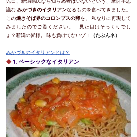
先日、新潟県民なら知らぬ者はいないという、摩訶不思
議な
みかづきのイタリアン
なるものを食べてきました。
この
焼きそば界のコロンブスの卵
を、 私なりに再現して
みましたのでご覧ください。 見た目はそっくりでし
ょ？新潟の皆様。 味も負けてないゾ！
（たぶんネ）
みかづきのイタリアンとは？
◆
1. ベーシックなイタリアン