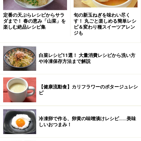
定番の天ぷらレシピからサラ
旬の新玉ねぎを味わい尽く
ダまで！ 春の恵み「山菜」を
す！ 丸ごと楽しめる簡単レシ
楽しむ絶品レシピ集
ピ＆変わり種スイーツアレン
ジも
白菜レシピ11選！ 大量消費レシピから洗い方
や冷凍保存方法まで解説
【健康流動食】カリフラワーのポタージュレシ
ピ
冷凍卵で作る、卵黄の味噌漬けレシピ……美味
しいおつまみ！