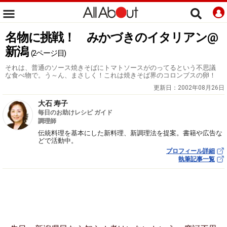
名物に挑戦！ みかづきのイタリアン@
新潟
(2ページ目)
それは、普通のソース焼きそばにトマトソースがのってるという不思議
な食べ物で。う～ん、まさしく！これは焼きそば界のコロンブスの卵！
更新日：
2002年08月26日
大石 寿子
毎日のお助けレシピ ガイド
調理師
伝統料理を基本にした新料理、新調理法を提案。書籍や広告な
どで活動中。
プロフィール詳細
執筆記事一覧