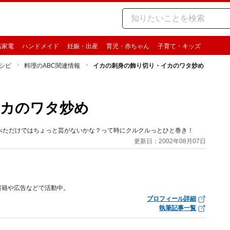
活家電
ハンドメイド
妊娠・出産
育児・赤ちゃん
子育て・キッズ
シピ
料理のABC関連情報
イカの刺身の飾り切り・イカのワタ炒め
イカのワタ炒め
べただけではちょっと芸がないかな？って時にクルクルっとひと巻き！
更新日：2002年08月07日
書籍や広告などで活動中。
プロフィール詳細
執筆記事一覧