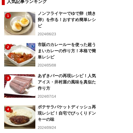
人気記事ランキング
ノンフライヤーでゆで卵（焼き
1
卵）を作る！おすすめ簡単レシ
ピ
2024/06/23
市販のカレールーを使った超う
2
まいカレーの作り方！本格で簡
単レシピ
2024/05/08
あずきバーの再現レシピ！人気
3
アイス・井村屋の風味を真似た
作り方
2024/07/14
ポテサラパケットディッシュ再
4
現レシピ！自宅でびっくりドン
キーの味
2024/09/24