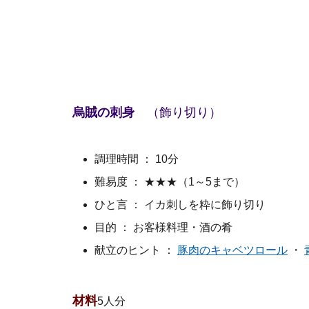
烏賊の刺身
（飾り切り）
調理時間 ： 10分
難易度 ： ★★★（1～5まで）
ひと言 ： イカ刺しを粋に飾り切り
目的 ： お客様料理・酒の肴
献立のヒント ：
豚肉のキャベツロール
・
材料
5人分