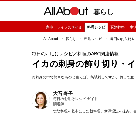
暮らし
家事・ライフスタイル
料理レシピ
冠婚葬祭
生
All About
暮らし
料理レシピ
毎日のお助けレ
毎日のお助けレシピ
／料理のABC関連情報
イカの刺身の飾り切り・
お刺身の中で簡単なものと言えば、烏賊刺しですが、切って並
大石 寿子
毎日のお助けレシピ ガイド
調理師
伝統料理を基本にした新料理、新調理法を提案。