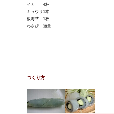
イカ
4杯
キュウリ
1本
板海苔
1枚
わさび
適量
つくり方