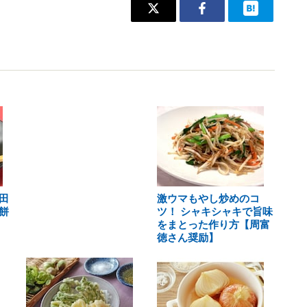
田
激ウマもやし炒めのコ
餅
ツ！ シャキシャキで旨味
をまとった作り方【周富
徳さん奨励】