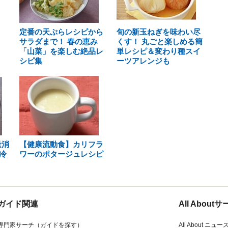
定番の天ぷらレシピから
旬の新玉ねぎを味わい尽
サラダまで！ 春の恵み
くす！ 丸ごと楽しめる簡
「山菜」を楽しむ絶品レ
単レシピ＆変わり種スイ
シピ集
ーツアレンジも
量消
【健康流動食】カリフラ
冷
ワーのポタージュレシピ
ガイド関連
All Abou
専門家サーチ（ガイドを探す）
All About ニュー