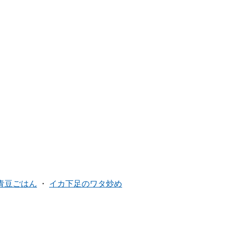
青豆ごはん
・
イカ下足のワタ炒め