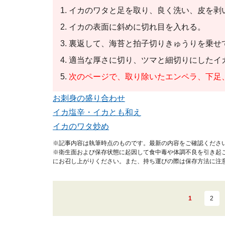
イカのワタと足を取り、良く洗い、皮を剥
イカの表面に斜めに切れ目を入れる。
裏返して、海苔と拍子切りきゅうりを乗せ
適当な厚さに切り、ツマと細切りにしたイ
次のページで、取り除いたエンペラ、下足
お刺身の盛り合わせ
イカ塩辛・イカとも和え
イカのワタ炒め
※記事内容は執筆時点のものです。最新の内容をご確認くださ
※衛生面および保存状態に起因して食中毒や体調不良を引き起
にお召し上がりください。また、持ち運びの際は保存方法に注
1
2