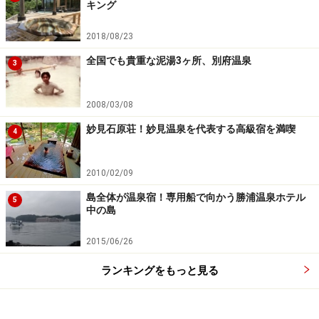
キング
2018/08/23
全国でも貴重な泥湯3ヶ所、別府温泉
3
2008/03/08
妙見石原荘！妙見温泉を代表する高級宿を満喫
4
2010/02/09
島全体が温泉宿！専用船で向かう勝浦温泉ホテル
5
中の島
2015/06/26
ランキングをもっと見る