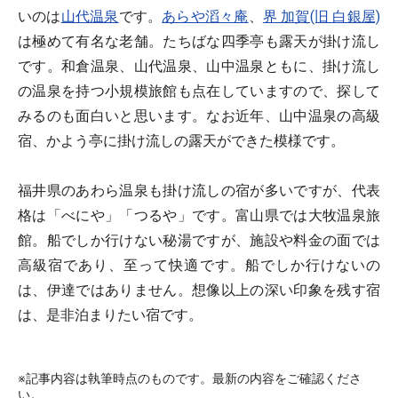
いのは
山代温泉
です。
あらや滔々庵
、
界 加賀(旧 白銀屋)
は極めて有名な老舗。たちばな四季亭も露天が掛け流し
です。和倉温泉、山代温泉、山中温泉ともに、掛け流し
の温泉を持つ小規模旅館も点在していますので、探して
みるのも面白いと思います。なお近年、山中温泉の高級
宿、かよう亭に掛け流しの露天ができた模様です。
福井県のあわら温泉も掛け流しの宿が多いですが、代表
格は「べにや」「つるや」です。富山県では大牧温泉旅
館。船でしか行けない秘湯ですが、施設や料金の面では
高級宿であり、至って快適です。船でしか行けないの
は、伊達ではありません。想像以上の深い印象を残す宿
は、是非泊まりたい宿です。
※記事内容は執筆時点のものです。最新の内容をご確認くださ
い。