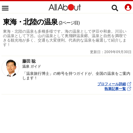
東海・北陸の温泉
(2ページ目)
東海・北陸の温泉も多種多様です。海の温泉として伊豆や和倉。川沿い
の温泉として下呂。山の温泉として奥飛騨温泉郷。温泉と自然を満喫で
きる観光地が多く、交通も大変便利。代表的な温泉を厳選して紹介しま
す！
更新日：
2009年09月30日
藤田 聡
温泉 ガイド
「温泉旅行博士」の称号を持つガイドが、全国の温泉をご案内
します！
プロフィール詳細
執筆記事一覧