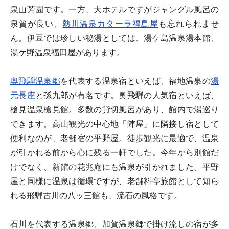
泉山芳園です。一方、大ホテルですがジャングル風呂の
泉質が良い、
熱川温泉カターラ福島屋
も忘れられませ
ん。伊豆では珍しい秘湯としては、湯ケ島温泉湯本館、
湯ケ野温泉福田屋があります。
奥飛騨温泉郷
を代表する温泉宿といえば、福地温泉の
湯
元長座
と孫九郎が有名です。奥飛騨の人気宿といえば、
槍見温泉槍見館。多数の貸切風呂があり、館内で湯巡り
できます。高山観光の中心地「陣屋」に隣接し宿として
便利なのが、老舗宿の平野屋。徒歩観光に最適で、温泉
が引かれる前から心に残る一軒でした。今年から別館だ
けでなく、新館の花兆庵にも温泉が引かれました。平野
屋と同様に温泉は循環ですが、老舗料亭旅館として知ら
れる飛騨古川の八ッ三館も、流石の風格です。
石川を代表する温泉郷、加賀温泉郷で掛け流しの宿が多