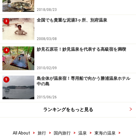
2018/08/23
全国でも貴重な泥湯3ヶ所、別府温泉
3
2008/03/08
妙見石原荘！妙見温泉を代表する高級宿を満喫
4
2010/02/09
島全体が温泉宿！専用船で向かう勝浦温泉ホテル
5
中の島
2015/06/26
ランキングをもっと見る
>
>
>
>
>
All About
旅行
国内旅行
温泉
東海の温泉