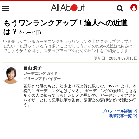
もうワンランクアップ！達人への近道
は？
(2ページ目)
いま楽しんでいるガーデニングをもうワンランク上にステップアップさ
せたい！と思っている方は多いことでしょう。そのための近道はあるの
でしょうか？今回は、ステップアップのためのヒントをご紹介します！
更新日：
2006年09月10日
畠山 潤子
ガーデニング ガイド
グリーンアドバイザー
花好きな母のもと、幼少より花と緑に親しむ。1997年より、本
格的にガーデニングをはじめる。 ガーデニングの素晴らしさを
多くの人に知ってもらいたいとの思いで、ガーデンライフアド
バイザーとして記事執筆や監修、講習会の講師などの活動を行
う。
プロフィール詳細
執筆記事一覧