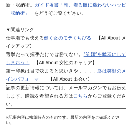
新・収納術。
ガイド著書「朝、着る服に迷わないハッピ
ー収納術」
をどうぞご覧ください。
▼関連リンク
仕事場でも映える
働く女のモテくちびる
【All About メ
イクアップ】
選挙だって握手だけでは勝てない。
”笑顔”を武器にして
しまおう！
【All About 女性のキャリア】
第一印象は目で決まると思いきや．．．．
唇は笑顔のメ
インパフォーマー
【All About 出会い】
記事の更新情報については、メールマガジンでもお伝え
します。購読を希望される方は
こちら
からご登録くださ
い。
※記事内容は執筆時点のものです。最新の内容をご確認くださ
い。