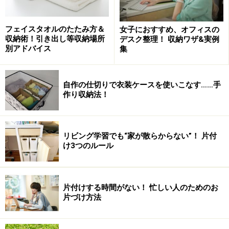
フェイスタオルのたたみ方＆
女子におすすめ、オフィスの
収納術！引き出し等収納場所
デスク整理！ 収納ワザ&実例
別アドバイス
集
自作の仕切りで衣装ケースを使いこなす……手
作り収納法！
リビング学習でも“家が散らからない”！ 片付
け3つのルール
片付けする時間がない！ 忙しい人のためのお
片づけ方法