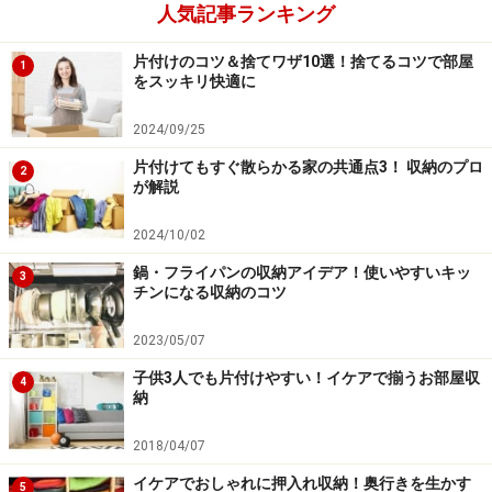
人気記事ランキング
片付けのコツ＆捨てワザ10選！捨てるコツで部屋
1
をスッキリ快適に
2024/09/25
片付けてもすぐ散らかる家の共通点3！ 収納のプロ
2
が解説
2024/10/02
鍋・フライパンの収納アイデア！使いやすいキッ
3
チンになる収納のコツ
2023/05/07
子供3人でも片付けやすい！イケアで揃うお部屋収
4
納
2018/04/07
イケアでおしゃれに押入れ収納！奥行きを生かす
5