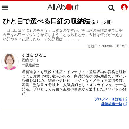
ひと目で選べる口紅の収納法
(2ページ目)
「目は口ほどにものを言う」はずなのですが、実は唇の表情次第で目ヂ
カラをパワーダウンさせてしまうこともあるとか。今日は何だか冴えな
い顔つき？と思ったら、その原因は．．．．。
更新日：
2005年09月15日
すはら ひろこ
収納 ガイド
一級建築士
還暦過ぎても現役！建築・インテリア・整理収納の資格と経験
による片付け術に定評がある。商品開発や収納用品のデザイン
監修をはじめ、雑誌やテレビ、ラジオなどメディア出演多数。
著書・監修書20冊以上、人気講師としてオンラインセミナーを
開催。プロとして共働き主婦の目線から追求したメソッドが好
評。
プロフィール詳細
執筆記事一覧