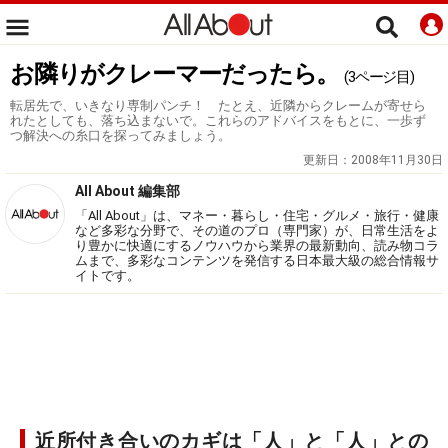
お隣りがクレーマーだったら。
(3ページ目)
転居先で、いきなり専制パンチ！ たとえ、近隣からクレームが寄せら
れたとしても、落ち込まないで。これらのアドバイスをもとに、一歩ず
つ解決への糸口を探ってみましょう。
更新日：
2008年11月30日
All About 編集部
「All About」は、マネー・暮らし・住宅・グルメ・旅行・健康
など多彩な分野で、その道のプロ（専門家）が、日常生活をよ
り豊かに快適にするノウハウから業界の最新動向、読み物コラ
ムまで、多彩なコンテンツを発信する日本最大級の総合情報サ
イトです。
近所付き合いのカギは「人」と「人」との