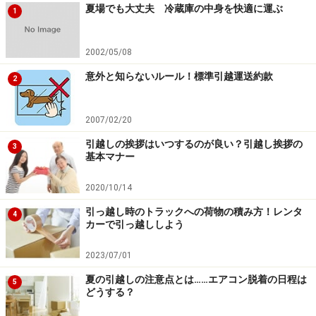
夏場でも大丈夫 冷蔵庫の中身を快適に運ぶ
1
2002/05/08
意外と知らないルール！標準引越運送約款
2
2007/02/20
引越しの挨拶はいつするのが良い？引越し挨拶の
3
基本マナー
2020/10/14
引っ越し時のトラックへの荷物の積み方！レンタ
4
カーで引っ越ししよう
2023/07/01
夏の引越しの注意点とは……エアコン脱着の日程は
5
どうする？