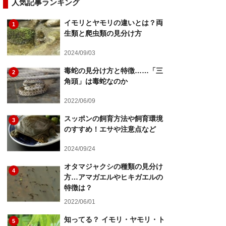
人気記事ランキング
イモリとヤモリの違いとは？両
1
生類と爬虫類の見分け方
2024/09/03
毒蛇の見分け方と特徴……「三
2
角頭」は毒蛇なのか
2022/06/09
スッポンの飼育方法や飼育環境
3
のすすめ！エサや注意点など
2024/09/24
オタマジャクシの種類の見分け
4
方…アマガエルやヒキガエルの
特徴は？
2022/06/01
知ってる？ イモリ・ヤモリ・ト
5