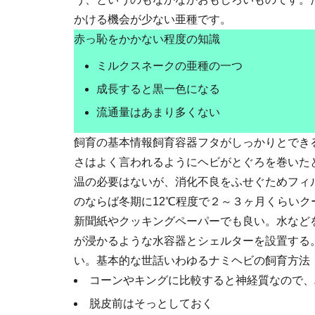
かける機会が少ない亜種です。
赤っ恥をかかない程度の知識
ミルクスネークの亜種の一つ
成長すると黒一色になる
流通量はあまり多くない
飼育の基本情報
飼育容器フタがしっかりとでき
さはよく言われるようにヘビがとぐろを巻いた
温の必要はないが、消化不良をふせぐためフィ
のならば冬期に12℃程度で２～３ヶ月くらい
新聞紙やクッキングペーパーでも良い。水など
が浸かるような水容器とシェルターを設置する
い。基本的な世話いわゆるナミヘビの飼育方法
コーンやキングに比較すると神経質なので、
脱皮前はそっとしておく