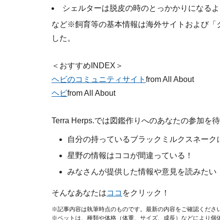
シェルターは脱皮の時のとっかかりになるよ
など※飼育等の基本情報は海外サイトおよび「クリ
した。
＜おすすめINDEX＞
ヘビのコミュニティサイト
from All About
ヘビ
from All About
Terra Herps.では図鑑作りへのあなたの参加
自分の持っているブラックミルクスネーク
星野の情報はココが間違っている！
みなさんが提供した情報や意見を読みたい
そんなあなたは
ココ
をクリック！
※記事内容は執筆時点のものです。最新の内容をご確認くださ
※ペットは、種類や体格（体重、サイズ、成長）などにより個