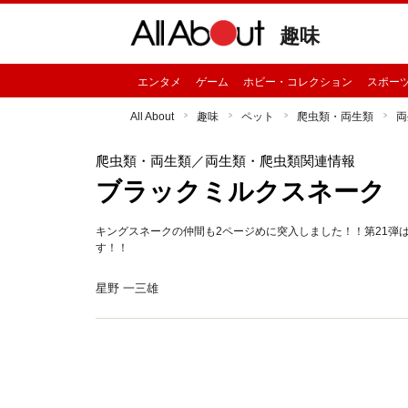
趣味
エンタメ
ゲーム
ホビー・コレクション
スポー
All About
趣味
ペット
爬虫類・両生類
両
爬虫類・両生類
／両生類・爬虫類関連情報
ブラックミルクスネーク
キングスネークの仲間も2ページめに突入しました！！第21弾
す！！
星野 一三雄