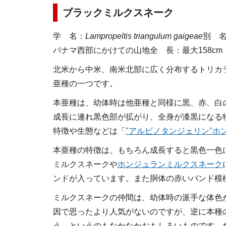
ブラックミルクスネーク
学 名
：
Lampropeltis triangulum gaigeae
別 
パナマ西部にかけての山地
全 長
：最大158cm
北米から中米、南米北部に広く分布するトリカ
亜種の一つです。
本亜種は、幼体時は他亜種と同様に黒、赤、白
成長に連れ黒色部が拡がり、全身が漆黒になる
特徴や生態などは「
"アルビノタンジェリン"ホ
本亜種の特徴は、もちろん成長すると黒色一色
ミルクスネークや
ホンジュランミルクスネーク
ンドが入っています。また胴体の赤いバンド模様
ミルクスネークの仲間は、幼体時の派手な体色
因で思ったより人気がないのですが、逆に本種
う、というのもなかなかおもしろいものです。