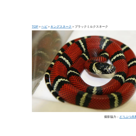
TOP
＞
ヘビ
＞
キングスネーク
＞ブラックミルクスネーク
撮影協力：
どうぶつ共