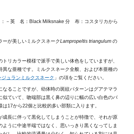
名
：－
英 名
：Black Milksnake
分 布
：コスタリカから
ラーが美しいミルクスネーク
Lampropeltis triangulum
の
のトリカラー模様で派手で美しい体色をしていますが、
特異な亜種です。ミルクスネーク全般、および本亜種の
ンジュランミルクスネーク
」の項をご覧ください。
になることですが、幼体時の斑紋パターンはグアテマラ
に似ていて、吻端部は黒く鼻の辺りに幅の広い白色のバ
は17から22個と比較的多い部類に入ります。
が成長に伴って黒化してしまうことが特徴で、それが原
のように中途半端ではなく、思いっきり黒くなってしま
ただし、比較的流通量は少なく、知られている割には見