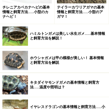
写真の個体は、亜種名までは書いてなかったのですが、
チレニアカベカナヘビの基本
テイラーカワリアガマの基本
基亜種と思われます。
情報と飼育方法……小型のカ
情報と飼育方法……小型のア
種としての特徴は、上記にあるように亜種によって違い
ナヘビ！
ガマ！
はありますが、側面から背面にかけて緑褐色から暗褐色
の地色に黒色または黒色に縁取られたオレンジ色のスポ
ハミルトンガメは美しい水生ガメ……基本情報
ットが散在します。亜成体は非常に明るいオレンジ色の
と飼育方法を解説！
地色であり、レッドエフトと呼ばれます。上の写真は成
体ですが、ややレッドエフトの特徴を残した個体である
と言えます。この体色は、エフト期は皮膚から分泌する
ホウシャガメは甲の模様が美しい！ 基本情報
毒が多く、警告色であると言われています。同じくアメ
と飼育方法を解説
リカに生息するサンショウウオの仲間で全身が赤い種類
がいるのですが、これは本種のレッドエフトに擬態して
キタダイヤモンドガメの基本情報と飼育方
いるとも言われています。
法……温度や照明は？
森林地帯の水場に生息し、成体はほぼ完全に水生です
が、亜成体であるレッドエフトは陸生で林床などで生活
しています。
イヤレスドラゴンの基本情報と飼育方法……小