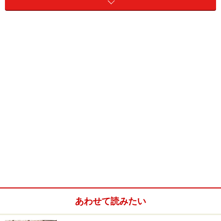
リです。
本種は分布が広いため、一般的には以下の4亜種に分け
られています。
Notophthalmus viridescens viridescens
Red-spotted
Newt・・・基亜種。分布域の大半に分布。体側に黒
で縁取られたオレンジ色のスポットが並ぶ。
N. v. dorsalis
Broken-striped Newt・・・ノースカロ
ライナ州とサウスカロライナ州の沿岸部の平原に分
布。オレンジ色のスポットがつながって、途切れた
ラインのようになっている。
あわせて読みたい