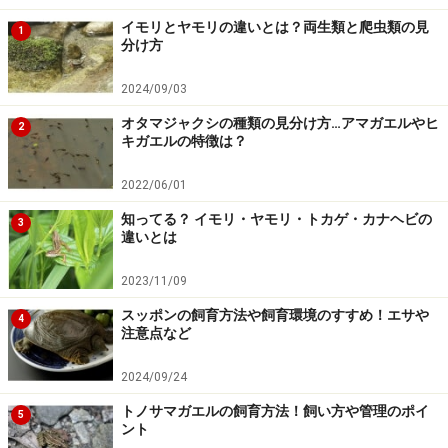
北米大陸の東部に広く分布するイモリ
イモリとヤモリの違いとは？両生類と爬虫類の見
1
分け方
4亜種程度に分かれている
亜成体期は全身が赤っぽくレッドエフトと呼ばれる
2024/09/03
レッドエフトは陸生だが、成体はほぼ水生
オタマジャクシの種類の見分け方…アマガエルやヒ
2
キガエルの特徴は？
比較的、多く流通する
2022/06/01
知ってる？ イモリ・ヤモリ・トカゲ・カナヘビの
3
違いとは
ブチイモリの飼育方法
2023/11/09
飼育容器
通常は30から45cm程度のガラス水槽やプラケースでい
スッポンの飼育方法や飼育環境のすすめ！エサや
4
注意点など
いが、必ずしっかりとフタができるものを使う
2024/09/24
温度
トノサマガエルの飼育方法！飼い方や管理のポイ
5
やや高温に弱いため夏季の高温対策が必要。25℃程度が
ント