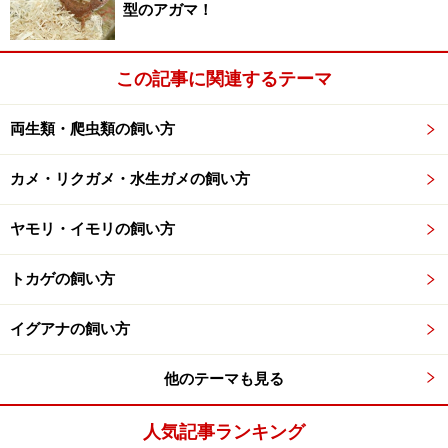
生後3年ほどで性成熟して、繁殖可能になります。繁殖
型のアガマ！
期は分布域によっても異なりますが、冬から初春にかけ
てで、メスは1.5mmほどの卵を200－400個ほどをバラバ
この記事に関連するテーマ
ラに水草などに産みつけます。卵は20－35日ほどで孵化
して、幼生が水中生活をはじめます。2－3ヶ月後に変態
両生類・爬虫類の飼い方
を行いレッドエフトになって陸上生活に移行します。そ
の後、2－3年で再び水中生活に戻ります。
カメ・リクガメ・水生ガメの飼い方
アメリカ合衆国東部でもっとも普通のイモリであるた
め、比較的コンスタントに国内にも輸入され、流通して
ヤモリ・イモリの飼い方
います。レッドエフトは人気が高いのは当然ですが、成
トカゲの飼い方
体も亜種によってはオレンジ色のスポットが美しいた
め、こちらも人気が高いと言えるでしょう。
イグアナの飼い方
ただし、やや高温に弱いため正しい知識を持って飼育す
べき種類であると言えます。
他のテーマも見る
赤っ恥をかかない程度の知識
人気記事ランキング