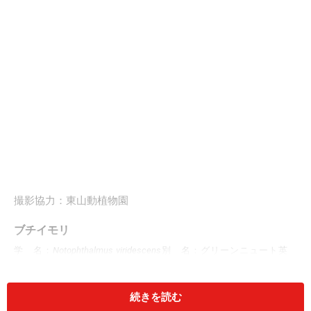
撮影協力：東山動植物園
ブチイモリ
学 名
：
Notophthalmus viridescens
別 名
：グリーンニュート
英
名
：Eastern Newt
分 布
：北アメリカ東部（カナダ南東部からアメリ
カ合衆国のテキサス州、フロリダ州まで）
全 長
：7－14cm前後
続きを読む
アメリカ合衆国でもっとも分布が広くポピュラーなイモ