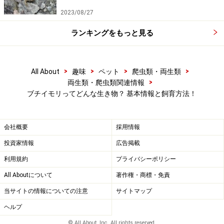
上限と考える
2023/08/27
照明
ランキングをもっと見る
特に必要なし
>
>
>
>
All About
趣味
ペット
爬虫類・両生類
床材
>
両生類・爬虫類関連情報
レッドエフトは陸生であるため焼き赤玉土・水苔・ヤシ
ブチイモリってどんな生き物？ 基本情報と飼育方法！
ガラ土・腐葉土など湿度を維持できる素材を使う。成体
は水生なので特に床材の必要はないが、砂利などを敷い
会社概要
採用情報
ても良い
投資家情報
広告掲載
容器内レイアウト
レッドエフトは体を浸せる水容器とシ
利用規約
プライバシーポリシー
ェルターを設置する。成体は水場中心のアクアテラリウ
All Aboutについて
著作権・商標・免責
ム。流木などで陸地を作る。水場は観賞魚用フィルター
当サイトの情報についての注意
サイトマップ
で濾過をした方がよい
ヘルプ
© All About, Inc. All rights reserved.