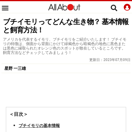
ブチイモリってどんな生き物？ 基本情報
と飼育方法！
アメリカを代表するイモリ、ブチイモリをご紹介いたします！ ブチイモ
リの特徴は、側面から背面にかけて緑褐色から暗褐色の地色に黒色また
は黒色に縁取られたオレンジ色のスポットが散在しているところです。
飼育方法などチェックしてみましょう！
更新日：
2023年07月09日
星野 一三雄
＜目次＞
ブチイモリの基本情報