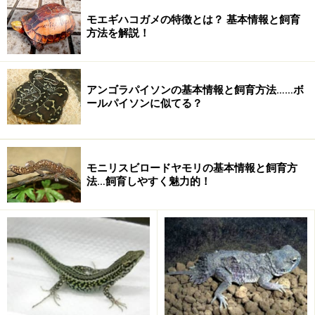
モエギハコガメの特徴とは？ 基本情報と飼育
方法を解説！
アンゴラパイソンの基本情報と飼育方法……ボ
ールパイソンに似てる？
N. v. louisianensis
Central Newt・・・五大湖の西岸
部からメキシコ湾岸まで、分布域の西部に広く分
布。オレンジ色のスポットが小さくほとんど目立た
ない。
モニリスビロードヤモリの基本情報と飼育方
法…飼育しやすく魅力的！
N. v. piaropicola
Peninsula Newt・・・フロリダ半島
に分布。暗色で腹部はオレンジ色。体側のオレンジ
色のスポットはほとんど存在せず、黒色の小班点が
散在する。いわゆるレッドエフトの時期がなく、ほ
ぼ一生を水中生活する。ネオテニーも見つかること
がある。