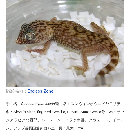
撮影協力：
Endless Zone
学 名
：
Stenodactylus slevini
別 名
：スレヴィンボウユビヤモリ
英
名
：Slevin's Short-fingered Geckko, Slevin's Sand Gecko
分 布
：サウ
ジアラビア北西部、バーレーン、イラク南部、クウェート、イエメ
ン、アラブ首長国連邦西部
全 長
：最大12cm