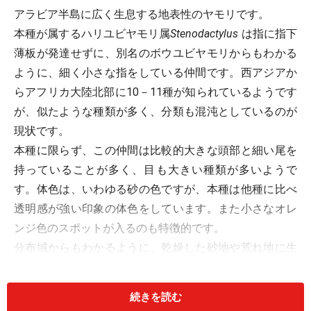
アラビア半島に広く生息する地表性のヤモリです。
本種が属するハリユビヤモリ属
Stenodactylus
は指に指下
薄板が発達せずに、別名のボウユビヤモリからもわかる
ように、細く小さな指をしている仲間です。西アジアか
らアフリカ大陸北部に10－11種が知られているようです
が、似たような種類が多く、分類も混沌としているのが
現状です。
本種に限らず、この仲間は比較的大きな頭部と細い尾を
持っていることが多く、目も大きい種類が多いようで
す。体色は、いわゆる砂の色ですが、本種は他種に比べ
透明感が強い印象の体色をしています。また小さなオレ
ンジ色のスポットが入るのも特徴的です。
分布域からもわかるように、乾燥した砂地や荒れ地に生
息し、夜間に巣穴から出て、エサとなる小さな虫などを
探して活動をします。繁殖生態は知られていませんが、
続きを読む
1ないし2個の卵を産むと考えられています。