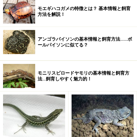
似たような種類が多く見分けがつきにくい
モエギハコガメの特徴とは？ 基本情報と飼育
方法を解説！
スレヴィンハリユビヤモリの飼育方法
アンゴラパイソンの基本情報と飼育方法……ボ
ールパイソンに似てる？
飼育容器
単独なら30cm程度のプラケースでよい。通気性は確保す
る
モニリスビロードヤモリの基本情報と飼育方
法…飼育しやすく魅力的！
温度
フィルムヒーターでケース下から保温する。低温部と高
温部ができるようにする。できればホットスポットを作
り昼間は28－33℃程度になるようにする。夜間はこれら
の保温を切って昼夜の温度差を作る