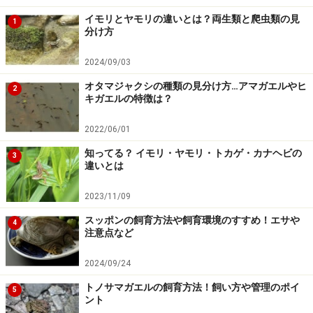
飼育方法
イモリとヤモリの違いとは？両生類と爬虫類の見
1
オオバクチヤモリってどんな生き物？基本の飼育方
分け方
法や餌など
2024/09/03
カータートゲオヤモリ！爬虫類・ヤモリの基本情報
オタマジャクシの種類の見分け方…アマガエルやヒ
と飼育方法
2
キガエルの特徴は？
ヤモリの飼い方！餌やケージなどニホンヤモリの基
2022/06/01
本飼育方法
知ってる？ イモリ・ヤモリ・トカゲ・カナヘビの
3
違いとは
※記事内容は執筆時点のものです。最新の内容をご確認くださ
い。
2023/11/09
※ペットは、種類や体格（体重、サイズ、成長）などにより個体
差があります。記事内容は全ての個体へ一様に当てはまるわけで
スッポンの飼育方法や飼育環境のすすめ！エサや
はありません。
4
注意点など
2024/09/24
【編集部おすすめの購入サイト】
トノサマガエルの飼育方法！飼い方や管理のポイ
5
ント
Amazonで人気のペット用品をチェック！