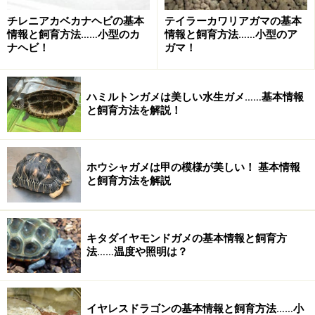
照明
チレニアカベカナヘビの基本
テイラーカワリアガマの基本
爬虫類用の紫外線入り蛍光灯を点けた方がいい。また昼
情報と飼育方法……小型のカ
情報と飼育方法……小型のア
間はホットスポット用のライトを点ける方がいい
ナヘビ！
ガマ！
床材
ハミルトンガメは美しい水生ガメ……基本情報
穴を掘れるように強く固めた砂を厚めに敷く
と飼育方法を解説！
容器内レイアウト
個体数以上の数のシェルターが必須。水入れは常設しな
ホウシャガメは甲の模様が美しい！ 基本情報
くてもよい
と飼育方法を解説
餌
コオロギやミールワームなどの昆虫。カルシウム剤など
キタダイヤモンドガメの基本情報と飼育方
法……温度や照明は？
の添加は必須
基本的な世話
イヤレスドラゴンの基本情報と飼育方法……小