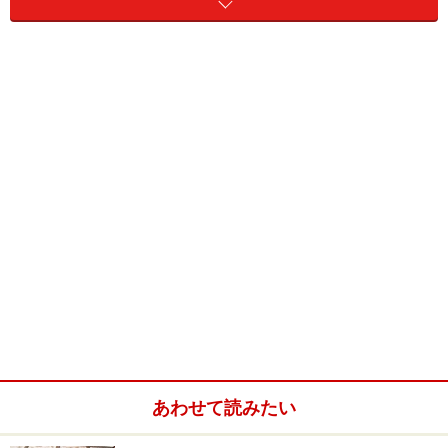
ハッキリ言って、この手のヤモリに興味を持っているフ
ァンというのは、非常に少ないと思われますが、その理
由の一つは、なんと言っても正確な種類の同定が難しい
ことでしょう。ただし、本種はその中でも、透明感のあ
る明るい体色で上品な印象の種類と言えます。
そもそも需要が少ないからというのもありますが、あま
り流通しない種類で、どちらかというと珍しく、なかな
か見ることができないようです。
過酷な環境に生活している種類ですから、飼育自体は容
易であると思われます。
赤っ恥をかかない程度の知識
アラビア半島に分布
砂漠に近い環境に生息
あわせて読みたい
指が細く短い
夜行性