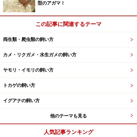
いわゆる乾燥系地表性ヤモリの飼育方法
型のアガマ！
穴を掘ることができるようにする
穴を掘ることができない環境ならば塩ビ管などの筒
この記事に関連するテーマ
状のシェルターを設置する
両生類・爬虫類の飼い方
夜間に霧吹きをする
カルシウム不足にならないようにする
カメ・リクガメ・水生ガメの飼い方
など
ヤモリ・イモリの飼い方
※基本的な情報は「爬虫・両生類ビジュアルガイド トカ
ゲ２（誠文堂新光社）」および海外サイトを参考にしま
トカゲの飼い方
した。
イグアナの飼い方
【関連記事】
他のテーマも見る
イモリとヤモリの違い・両生類と爬虫類の見分け方
バナナヤモリ（ゴールデンゲッコー）…基本情報と
人気記事ランキング