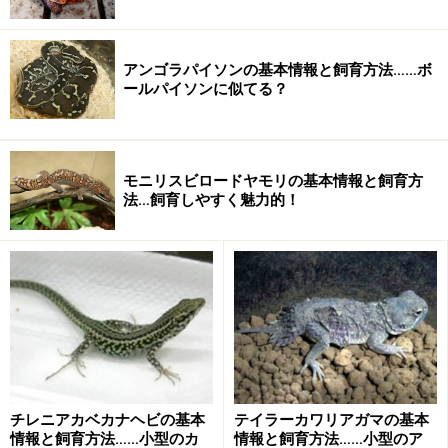
Terra Herps.では図鑑作りへのあなたの参加を待っていま
す！
アンゴラパイソンの基本情報と飼育方法……ボ
自分の持っているカリキン・ルビーアイラベンダー
ールパイソンに似てる？
に関する情報を書きたい！
星野の情報はココが間違っている！
みなさんが提供した情報や意見を読みたい！
モニリスビロードヤモリの基本情報と飼育方
法…飼育しやすく魅力的！
そんなあなたは
ココ
をクリック！
飼育の基本情報
飼育
フタがしっかりとできるプラケース。高さの低い
容器
フラットプラケでも可。大きさはよく言われるよ
うにヘビがとぐろを巻いたときの３倍程度以上の
床面積があればよい。
温度
特に保温の必要はないが、消化不良をふせぐため
チレニアカベカナヘビの基本
テイラーカワリアガマの基本
フィルムヒーターをケースの下に敷くと良い。繁
情報と飼育方法……小型のカ
情報と飼育方法……小型のア