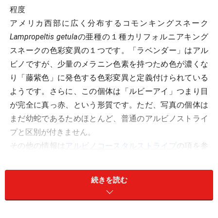
程度
アメリカ西部に広く分布するコモンキングスネーク
Lampropeltis getula
の亜種の１種カリフォルニアキング
スネークの色彩変異の１つです。「ラベンダー」はアル
ビノですが、少量のメラニン色素を持つため色が濃くな
り「藤紫色」に発色する色彩変異と定義付けられている
ようです。さらに、この個体は「ルビーアイ」つまり目
が完全に真っ赤、という形質です。ただ、写真の個体は
まだ幼蛇であるためほとんど、普通のアルビノストライ
プと区別が付きません。
その他の情報は
アルビノコースタルストライプ
の項を参
照して下さい。
ラベンダーの定義付けである「メラニン色素を作る酵素
続きを読む
チロシナーゼが活性化しているアルビノ」ということ
で、化学の教員である私は、もう？？？？？です。難し
いけど、キレイだからいいんでしょう。いわゆるナミヘ