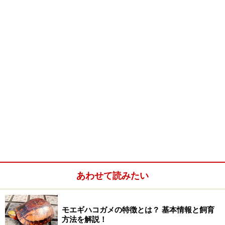
ビの飼育方法
床材が湿って不衛生になると皮膚に水泡状のできもの
ができて皮膚病のようになるらしいので注意する
脱皮前はそっとしておく
シェルターは脱皮の時のとっかかりになるようなザラ
ザラした素材
など
＜関連記事＞
両爬の色彩変異 白ヘビ様
from All About
＜おすすめINDEX＞
あわせて読みたい
ヘビのコミュニティサイト
from All About
ヘビ
from All About
モエギハコガメの特徴とは？ 基本情報と飼育
方法を解説！