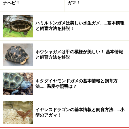
殖を考えるのならば冬期に12℃程度で２～３ヶ月
ナヘビ！
ガマ！
くらいクーリング。
照明
特に必要なし
ハミルトンガメは美しい水生ガメ……基本情報
と飼育方法を解説！
床材
ウッドシェイブなど。新聞紙やクッキングペーパ
ーでも良い。水などをこぼした後はすぐに交換す
る
ホウシャガメは甲の模様が美しい！ 基本情報
容器
体全体が浸かるような水容器とシェルターを設置
と飼育方法を解説
内レ
する。
イア
ウト
キタダイヤモンドガメの基本情報と飼育方
法……温度や照明は？
餌
大きさに合わせたマウス。冷凍を解凍したもので
よい。
基本
イヤレスドラゴンの基本情報と飼育方法……小
型のアガマ！
的な
世話