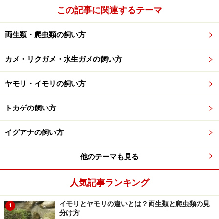
※「飼育の基本情報」は海外サイトおよび「ビバリウム
この記事に関連するテーマ
ガイドNo.28」を参考にしました。
両生類・爬虫類の飼い方
※記事内容は執筆時点のものです。最新の内容をご確認くださ
い。
カメ・リクガメ・水生ガメの飼い方
※ペットは、種類や体格（体重、サイズ、成長）などにより個体
差があります。記事内容は全ての個体へ一様に当てはまるわけで
はありません。
ヤモリ・イモリの飼い方
トカゲの飼い方
【編集部おすすめの購入サイト】
イグアナの飼い方
Amazonで人気のペット用品をチェック！
他のテーマも見る
楽天市場で人気のペット用品をチェック！
人気記事ランキング
イモリとヤモリの違いとは？両生類と爬虫類の見
1
分け方