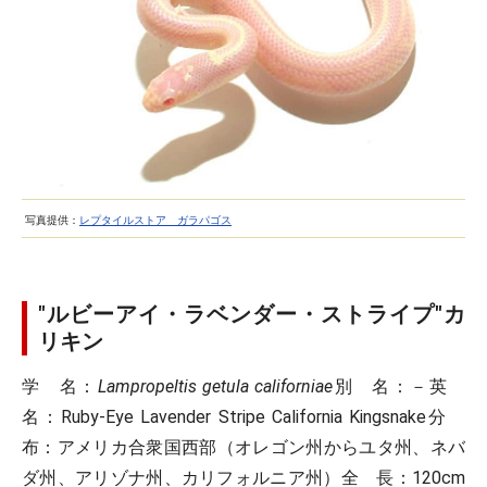
写真提供：
レプタイルストア ガラパゴス
"ルビーアイ・ラベンダー・ストライプ"カ
リキン
学 名
：
Lampropeltis getula californiae
別 名
：－
英
名
：Ruby-Eye Lavender Stripe California Kingsnake
分
布
：アメリカ合衆国西部（オレゴン州からユタ州、ネバ
ダ州、アリゾナ州、カリフォルニア州）
全 長
：120cm