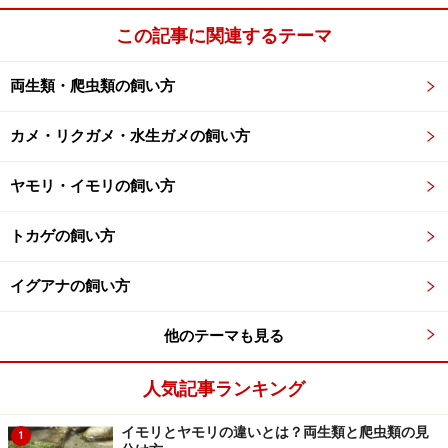
世界初、トッケイに咬まれまくる映画
この記事に関連するテーマ
その後、サイそして彼女の担当編集者ニダが謎の死を遂
両生類・爬虫類の飼い方
げ、クワンの幻覚もひどくなる。クワンの恋人で医師の
ウィトゥーン（ピート・トーンジュア）は精密検査を行
カメ・リクガメ・水生ガメの飼い方
うが、何ら異常は見られない。しかし一方でクワンは錯
ヤモリ・イモリの飼い方
乱状態に陥り看護士を襲った後、病室から姿を消す。
ニダの同僚のカメラマンであるコウ（俳優名不明）は夜
トカゲの飼い方
の町で、世にもおぞましい「トカゲ女（ヤモリ女？）」
になってしまったクワンを発見し、カレウムとともに呪
イグアナの飼い方
術師のところに連れて行き、悪霊払いの儀式を始める。
一方、彼女を想う「愛」の力でクワンを救おうとウィト
他のテーマも見る
ゥーンも儀式の場に向かう。
呪術師と悪霊のすさまじい戦いの決着は？そしてウィト
人気記事ランキング
ゥーンは「愛」の力でクワンを救うことができるの
イモリとヤモリの違いとは？両生類と爬虫類の見
か！？
1