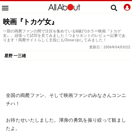
映画『トカゲ女』
一部の両爬ファンの間で注目を集めているB級(?)ホラー映画『トカゲ
女』。頑張って試写を見てみました！つまりホントのレビュー記事であ
ります！両爬サイトらしく主役にもClose Upしてみました！
更新日：
2006年04月02日
星野 一三雄
全国の両爬ファン、そして映画ファンのみなさんコンニ
チハ！
お待たせいたしました。渾身の勇気を振り絞って観まし
たよ。