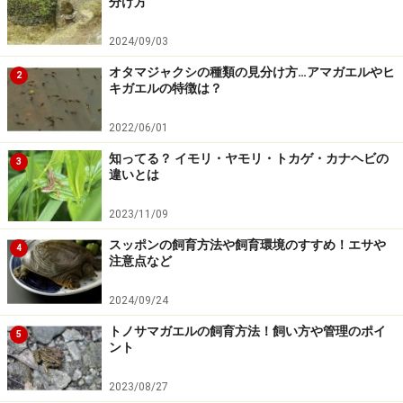
分け方
2024/09/03
乾燥ちがう感想
オタマジャクシの種類の見分け方…アマガエルやヒ
2
キガエルの特徴は？
一言「素晴らしき哉、B級ホラー！」って感じです。
2022/06/01
タイの映画って初めて見たんですが、ある意味新鮮でし
た。映画のレビューなんて初めてだし、何よりもホラー
知ってる？ イモリ・ヤモリ・トカゲ・カナヘビの
3
違いとは
ファンと呼ばれる方たちが、どのような魅力をホラー映
画に期待をしているのか、よくわからないので（いや、
2023/11/09
わかりたいとも思わないんですが）何と言えばいいのか
スッポンの飼育方法や飼育環境のすすめ！エサや
4
わからないんですが、全編「どーだ、これでもか」とた
注意点など
たみ掛けるような表現の連続とでもいうんでしょうか。
2024/09/24
というか、全編しっちゃかめっちゃか。テイスト的に
『リング』の貞子チックであるイッちゃった主人公なん
トノサマガエルの飼育方法！飼い方や管理のポイ
5
ント
かはビジュアルとして気持ち悪いんですが。こういうの
をB級ホラーの魅力というのならば、そういうファンは
2023/08/27