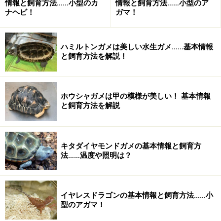
情報と飼育方法……小型のカ
情報と飼育方法……小型のア
ナヘビ！
ガマ！
バンコクに住む美貌の売れっ子女流作家クワン（ルンラ
ハミルトンガメは美しい水生ガメ……基本情報
ウィー・ポリジンダークン）は迷信嫌いだが、迷信や心
と飼育方法を解説！
霊現象をテーマにした小説を多く書いている。今回は動
物霊の憑依をテーマに書いた。その新作のキャンペーン
のためにチェンマイを訪れるが、そこで謎の木箱を買わ
ホウシャガメは甲の模様が美しい！ 基本情報
と飼育方法を解説
される。その木箱を手に入れてから、彼女のまわりで不
思議な現象が起こり始め、彼女自身も「ヤモリ」の幻覚
に悩みはじめる。
キタダイヤモンドガメの基本情報と飼育方
自宅の「ヤモリ」を駆除しようと使用人のサイ（俳優名
法……温度や照明は？
不明）は呪術に詳しいカレウム（俳優名不明）に相談す
る。カレウムはヤモリを駆除した後、魔除けの印を書き
残すが、クワンはそれを消してしまう。
イヤレスドラゴンの基本情報と飼育方法……小
型のアガマ！