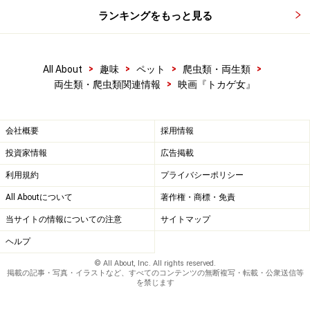
必見なんでしょう。
ランキングをもっと見る
この写真が一番コワイ
>
>
>
>
All About
趣味
ペット
爬虫類・両生類
>
両生類・爬虫類関連情報
映画『トカゲ女』
ちなみに「コワさ度」はどのくらいか、と。ま、私は恐
会社概要
採用情報
がり家さんなので、小さい画面で音を小さくして明るい
部屋で観たので、何とも言えませんが、あんまり怖くな
投資家情報
広告掲載
かったです。ポスターとか公式サイトの画像とか、ある
利用規約
プライバシーポリシー
いはトルネードフィルムさんからお借りした写真とかの
All Aboutについて
著作権・商標・免責
方がよほど怖いです。
当サイトの情報についての注意
サイトマップ
つーか、悪霊がヤモリなわけで、私たち両爬ファンから
ヘルプ
見たらトッケイが口を開けて威嚇している映像なんてい
© All About, Inc. All rights reserved.
うのは、むしろかわいらしい。トッケイ飼育者が見た
掲載の記事・写真・イラストなど、すべてのコンテンツの無断複写・転載・公衆送信等
を禁じます
ら、別の意味で怖いのかもしれませんが。