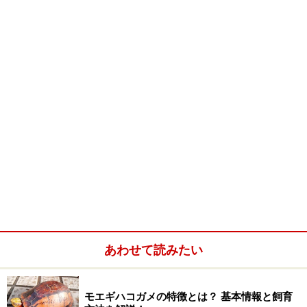
『トカゲ女』（原題『Lizard Woman』）
2006年4月8日[土]～シネセゾン渋谷ほか
監督：マーノップ・ウドムデード
出演：ルンラウィー・ポリジンダークン、ピート・トー
ンジュア、矢野かずき、斎藤華乃ほか
あわせて読みたい
2004年／タイ／1時間39分／エイベックス・エンタテイ
ンメント＋トルネード・フィルム配給
公式サイト：
http://www.tokage-onna.com/
モエギハコガメの特徴とは？ 基本情報と飼育