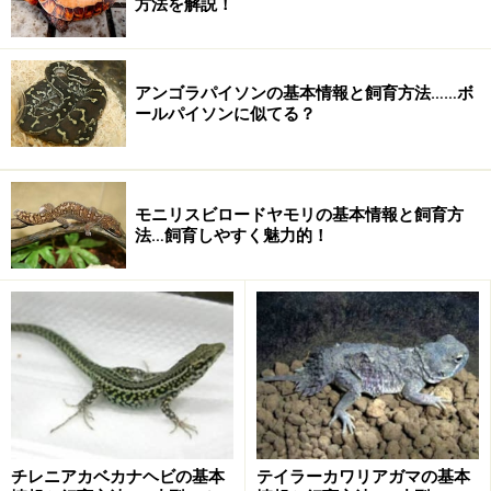
方法を解説！
『トカゲ女』あらすじ
アンゴラパイソンの基本情報と飼育方法……ボ
ールパイソンに似てる？
舞台はタイはチェンマイの奥地。日本の地質調査団が森
林で道に迷う。無人の民家に立ち寄った一団の面々が
次々に何者かに襲われ死んでいく。彼らを襲ったのは無
数の「ヤモリ」。
モニリスビロードヤモリの基本情報と飼育方
法…飼育しやすく魅力的！
チレニアカベカナヘビの基本
テイラーカワリアガマの基本