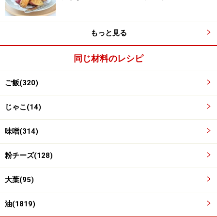
もっと見る
同じ材料のレシピ
おにぎりを握る。
3
お好みサイズのおにぎりを握ります。
ご飯(320)
じゃこ(14)
※レシピ写真では2、3口のプチサイズ、6個で作っていま
す。※チーズが入っているので、手に少しの水をつけな
味噌(314)
がら握れば、やりやすいです。
粉チーズ(128)
大葉(95)
油(1819)