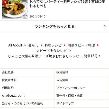
おもてなしパーティー料理レシピ16選！前日に作
5
れるものも
2024/04/15
ランキングをもっと見る
>
>
>
>
All About
暮らし
料理レシピ
簡単スピード料理
>
スピード夕食レシピ
じゃこと大葉の味噌チーズ焼きおにぎりレシピ……簡単15分！
会社概要
採用情報
投資家情報
広告掲載
利用規約
プライバシーポリシー
All Aboutについて
著作権・商標・免責
当サイトの情報についての注意
サイトマップ