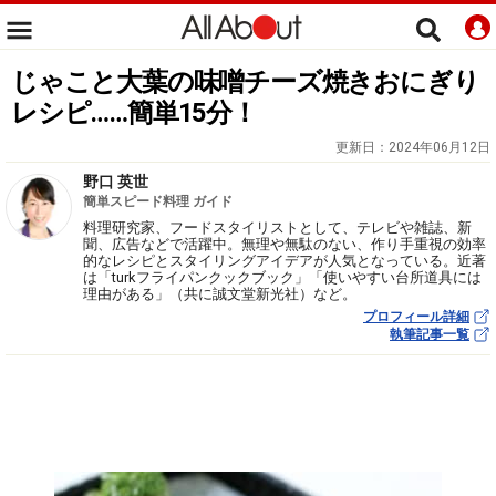
じゃこと大葉の味噌チーズ焼きおにぎり
レシピ……簡単15分！
更新日：
2024年06月12日
野口 英世
簡単スピード料理 ガイド
料理研究家、フードスタイリストとして、テレビや雑誌、新
聞、広告などで活躍中。無理や無駄のない、作り手重視の効率
的なレシピとスタイリングアイデアが人気となっている。近著
は「turkフライパンクックブック」「使いやすい台所道具には
理由がある」（共に誠文堂新光社）など。
プロフィール詳細
執筆記事一覧