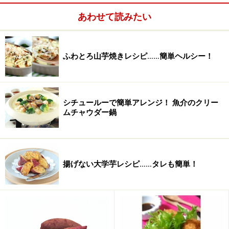
味噌
大さじ1～2
あわせて読みたい
粉チーズ
大さじ1～2
ふわとろ山芋焼きレシピ……簡単ヘルシー！
大葉
10枚
油
大さじ1/2
シチュールーで簡単アレンジ！ 魚介のクリー
ムチャウダー鍋
揚げない大学芋レシピ……タレも簡単！