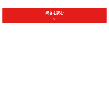
続きを読む
味噌とチーズはともに発酵食品なので、旨みの相乗効果
が得られる組み合わせです。もし味噌系料理を作ってい
て、コクや旨みが足りないと感じたら、ちょっぴりのチ
ーズを隠し味に加えてみてください。これで美味しさア
ップが容易にはかれますよ。
じゃこと大葉の味噌チーズ焼きおにぎり(2
人分)
■
焼きおにぎりの材料
ご飯
1合
じゃこ
大さじ2