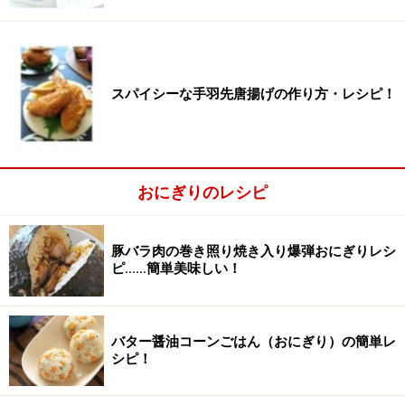
スパイシーな手羽先唐揚げの作り方・レシピ！
おにぎりのレシピ
豚バラ肉の巻き照り焼き入り爆弾おにぎりレシ
ピ……簡単美味しい！
混ぜる。
2
ごはんにじゃこ、味噌、粉チーズ、大葉を加え、混ぜま
バター醤油コーンごはん（おにぎり）の簡単レ
す。
シピ！