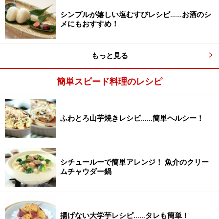
※冷やごはんを使う場合はレンジ等で温めてから、混ぜ
シンプルが嬉しい塩むすびレシピ……お酒のシ
てください。※じゃこや味噌の塩分により、味噌の使用
メにもおすすめ！
量を調整してください。いったん混ぜた後、味見をし、
さらに味噌を追加するのがおすすめです。※チーズの量
もっと見る
はお好みでどうぞ。
簡単スピード料理のレシピ
ふわとろ山芋焼きレシピ……簡単ヘルシー！
シチュールーで簡単アレンジ！ 魚介のクリー
ムチャウダー鍋
揚げない大学芋レシピ……タレも簡単！