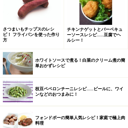
じゃこはしらすでも代用可。大葉がない場合は青ネギで
も代用できます。
さつまいもチップスのレシ
チキンナゲットとバーベキュ
じゃこと大葉の味噌チーズ焼きおにぎりの
ピ！ フライパンを使った作り
ーソースレシピ……豆腐でヘ
作り方・手順
方
ルシー！
■
焼きおにぎりの作り方
ホワイトソースで煮る！白菜のクリーム煮の簡
大葉を粗みじん切りにする。
1
単おかずレシピ
大葉6、7枚分を粗みじん切りにします。 トッピング用に
3、4枚分を千切りにします。
枝豆ペペロンチーニレシピ……ビールに、ワイ
ンなどのおつまみに！
フォンドボーの簡単人気レシピ！家庭で極上肉
料理