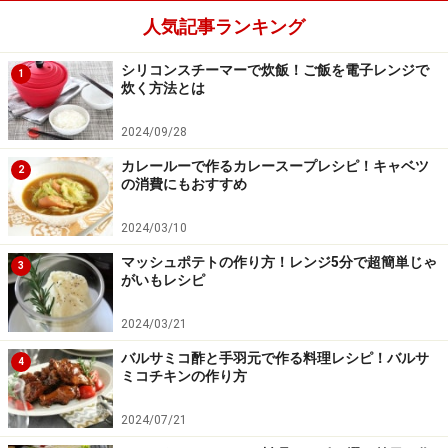
人気記事ランキング
シリコンスチーマーで炊飯！ご飯を電子レンジで
1
炊く方法とは
2024/09/28
カレールーで作るカレースープレシピ！キャベツ
2
の消費にもおすすめ
2024/03/10
マッシュポテトの作り方！レンジ5分で超簡単じゃ
3
がいもレシピ
中火で、おにぎり両面にこんがり焼き色をつける。
4
2024/03/21
フライパンに油を入れ、中火で、おにぎり両面にこんが
バルサミコ酢と手羽元で作る料理レシピ！バルサ
4
り焼き色をつけます。 トッピングの大葉をそえれば、さ
ミコチキンの作り方
らに風味良くいただけます。
2024/07/21