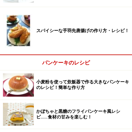
スパイシーな手羽先唐揚げの作り方・レシピ！
パンケーキのレシピ
小麦粉を使って炊飯器で作る大きなパンケーキ
のレシピ！簡単な作り方
2
電子レンジから出したボウル（チョコレート）を泡だて
かぼちゃと黒糖のフライパンケーキ風レシ
器で混ぜます。そこにゆで小豆を加え、混ぜます。牛乳
ピ……食材の甘みを楽しむ！
を加え、混ぜたら、卵を割りいれて、よく混ぜます。