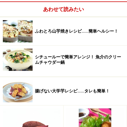
ゆであずき
100g 缶詰使用
あわせて読みたい
※出来上がり写真では、粉糖を振り掛けています。パン
ケーキの上にフォークをのせ、その上から茶漉しで粉糖
を振りかければ、フォークの形になります。また、好き
ふわとろ山芋焼きレシピ……簡単ヘルシー！
な形や文字を切り抜いた紙を使えば、色々楽しめます
よ。
シチュールーで簡単アレンジ！ 魚介のクリー
ムチャウダー鍋
揚げない大学芋レシピ……タレも簡単！