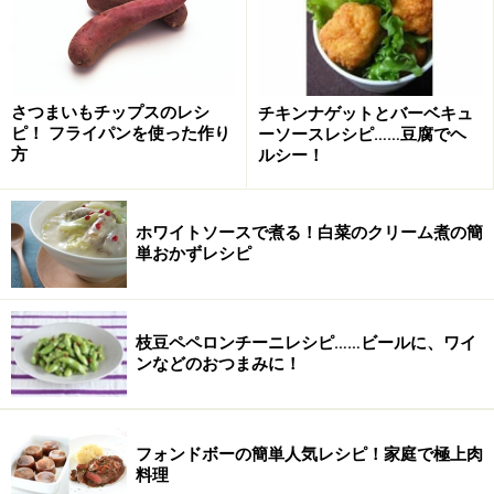
小豆とチョコのパンケーキの作り方・手順
■
パンケーキの作り方
さつまいもチップスのレシ
チキンナゲットとバーベキュ
ピ！ フライパンを使った作り
ーソースレシピ……豆腐でヘ
1
方
ルシー！
ボウルに、一口大に割ったチョコレートを入れ、（ラッ
プをかけずに）電子レンジで3～4分加熱し、チョコレー
ホワイトソースで煮る！白菜のクリーム煮の簡
トを溶かします。
単おかずレシピ
※時間は目安です。溶けない場合は様子を見ながら、30
秒ずつ加熱してください。
枝豆ペペロンチーニレシピ……ビールに、ワイ
ンなどのおつまみに！
フォンドボーの簡単人気レシピ！家庭で極上肉
料理