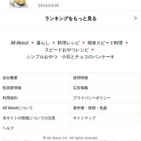
2024/04/30
ているため、焦げやすくなります。必ず弱火で焼いてく
ださい。
ランキングをもっと見る
>
>
>
>
All About
暮らし
料理レシピ
簡単スピード料理
>
スピードおやつレシピ
シンプルおやつ 小豆とチョコのパンケーキ
会社概要
採用情報
投資家情報
広告掲載
利用規約
プライバシーポリシー
All Aboutについて
著作権・商標・免責
当サイトの情報についての注意
サイトマップ
ヘルプ
© All About, Inc. All rights reserved.