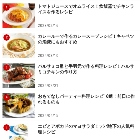
トマトジュースでオムライス！炊飯器でチキンラ
1
イスを作るレシピ
2023/02/16
カレールーで作るカレースープレシピ！キャベツ
4
2
の消費にもおすすめ
フライパンやホットプレートで焼いていきます。（目安
2024/03/10
は12センチ、8枚） まず中火でフライパンを熱します。
バルサミコ酢と手羽元で作る料理レシピ！バルサ
フライパンが温まったら、弱火にし、生地を流し入れま
3
ミコチキンの作り方
す。表面がふつふつとしてきたら、裏返して、約1分半
～2分焼きます。
2024/07/21
焼き時間は目安となります。チョコレート色のため、焼
おもてなしパーティー料理レシピ16選！前日に作
4
き加減が不安な場合は、竹串をさし、何もつかなかった
れるものも
ら、焼き上がりです。
2024/04/15
エビとアボカドのマヨサラダ！デパ地下の人気料
5
テフロン加工のものであれば、油は不要です。それ以外
理レシピ
のものは薄く油をひいてください。 チョコレートが入っ