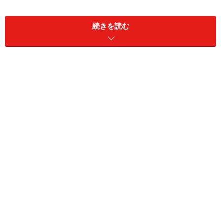
続きを読む
小豆とチョコのパンケーキ(12センチ、8枚
分)
■
パンケーキの材料
ホットケーキミックス
200g
卵
1個
牛乳
200cc
チョコレート
1枚 （板チョコ）