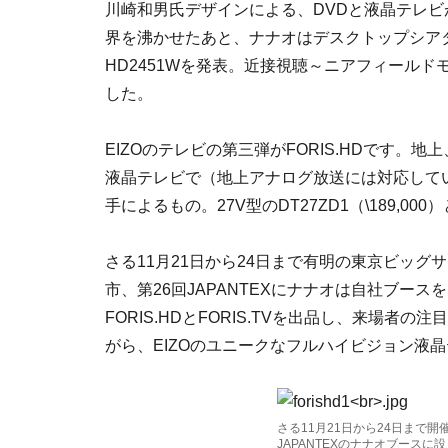
川崎和男氏デザインによる、DVDと液晶テレビが
界を沸かせたあと、ナナオはデスクトップシアター
HD2451Wを発表。近接視聴～ニアフィール
した。
EIZOのテレビの第三弾がFORIS.HDです。
液晶テレビで（地上アナログ放送には対応していま
手によるもの。27V型のDT27ZD1（\189,00
さる11月21日から24日まで有明の東京ビッ
市、第26回JAPANTEXにナナオは自社ブー
FORIS.HDとFORIS.TVを出品し、来場
がら、EIZOのユニークなフルハイビジョン液晶
さる11月21日から24日まで
JAPANTEXのナナオブース