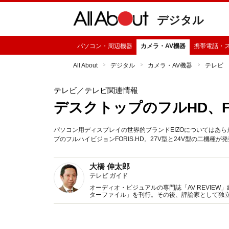
デジタル
パソコン・周辺機器
カメラ・AV機器
携帯電話・
All About
デジタル
カメラ・AV機器
テレビ
テレビ
／テレビ関連情報
デスクトップのフルHD、FO
パソコン用ディスプレイの世界的ブランドEIZOについてはあら
プのフルハイビジョンFORIS.HD。27V型と24V型の二機種が
大橋 伸太郎
テレビ ガイド
オーディオ・ビジュアルの専門誌「AV REVIE
ターファイル」を刊行。その後、評論家として独
躍中。講演や全国系新聞での執筆やテレビ出演な