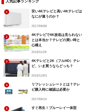
人気記事ランキング
安い4Kテレビと高い4Kテレビは
1
なにが違うのか？
2017/06/08
4Kテレビで4K放送は見られない
2
とは本当か？テレビの買い時と
心構え
2018/11/29
4Kテレビと2K（フルHD）テレ
3
ビ、いま買うならどっち？
2016/12/03
リフレッシュレートとは？テレ
4
ビ購入時に確認は必要か
2017/06/14
すぐ再生！ブルーレイ一体型
5