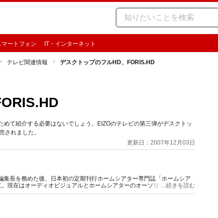
スマートフォン
IT・インターネット
テレビ関連情報
デスクトップのフルHD、FORIS.HD
RIS.HD
ためて紹介する必要はないでしょう。EIZOのテレビの第三弾がデスクトッ
発売されました。
更新日：2007年12月03日
W」編集長を務めた後、日本初の定期刊行ホームシアター専門誌「ホームシア
立。現在はオーディオビジュアルとホームシアターのオーソリティとして活
...続きを読む
ども多い。