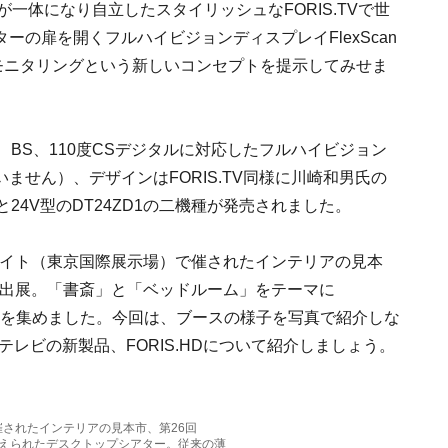
一体になり自立したスタイリッシュなFORIS.TVで世
の扉を開くフルハイビジョンディスプレイFlexScan
ドモニタリングという新しいコンセプトを提示してみせま
地上、BS、110度CSデジタルに対応したフルハイビジョン
せん）、デザインはFORIS.TV同様に川崎和男氏の
0）と24V型のDT24ZD1の二機種が発売されました。
グサイト（東京国際展示場）で催されたインテリアの見本
スを出展。「書斎」と「ベッドルーム」をテーマに
者の注目を集めました。今回は、ブースの様子を写真で紹介しな
テレビの新製品、FORIS.HDについて紹介しましょう。
開催されたインテリアの見本市、第26回
に設えられたデスクトップシアター。従来の薄