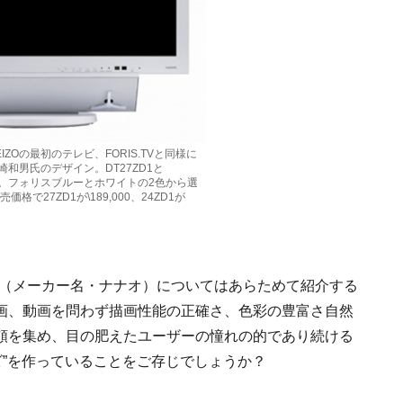
EIZOの最初のテレビ、FORIS.TVと同様に
和男氏のデザイン。DT27ZD1と
れる。フォリスブルーとホワイトの2色から選
格で27ZD1が\189,000、24ZD1が
O（メーカー名・ナナオ）についてはあらためて紹介する
画、動画を問わず描画性能の正確さ、色彩の豊富さ自然
頼を集め、目の肥えたユーザーの憧れの的であり続ける
ビ”を作っていることをご存じでしょうか？