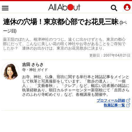
連休の穴場！東京都心部でお花見三昧
(3ペ
ージ目)
薬王院のぼたん、根津神社のつつじ。遠くに出かけずとも、東京の都心
部にだって、こんなに美しい花の咲く神社やお寺があることをご存知で
したか？ 連休のお出かけは、東京のお花見散歩に決まり。
更新日：
2007年04月21日
吉田 さらさ
寺・神社 ガイド
お寺、神社、仏像、宿坊に関する単行本と雑誌記事をメインと
して執筆と写真撮影をしています。「散歩の達人」、「一個
人」、「文藝春秋」。「クレア」など、幅広い読者層の雑誌に
執筆経験あり。朝日カルチャーセンター新宿校にて「吉田さら
さのふわり寺町めぐり」など、各種講座も開催中。
プロフィール詳細
執筆記事一覧