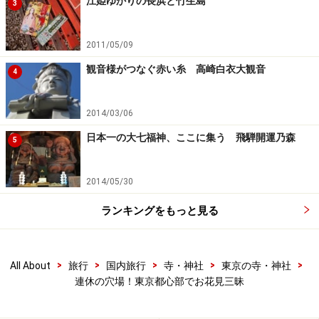
江姫ゆかりの長浜と竹生島
3
2011/05/09
観音様がつなぐ赤い糸 高崎白衣大観音
4
2014/03/06
日本一の大七福神、ここに集う 飛騨開運乃森
5
2014/05/30
ランキングをもっと見る
>
>
>
>
>
All About
旅行
国内旅行
寺・神社
東京の寺・神社
連休の穴場！東京都心部でお花見三昧