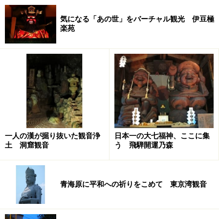
気になる「あの世」をバーチャル観光 伊豆極
楽苑
一人の漢が掘り抜いた観音浄
日本一の大七福神、ここに集
土 洞窟観音
う 飛騨開運乃森
青海原に平和への祈りをこめて 東京湾観音