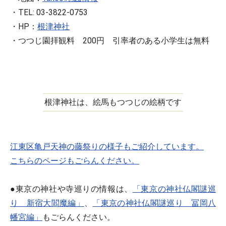
・TEL: 03-3822-0753
・HP：
根津神社
・つつじ園拝観料 200円 引率者のある小学生は無料
根津神社は、絵馬もつつじの絵柄です
江東区亀戸天神の藤祭りの様子もご紹介しています。
こちらのページもごらんください。
●東京の神社や寺巡りの情報は、
「東京の神社仏閣謎巡
り 新宿大閻魔編」
、
「東京の神社仏閣謎巡り 冨岡八
幡宮編」
もごらんください。